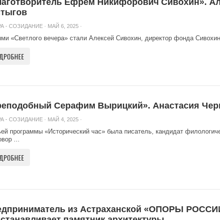
аготворитель Ефрем Никифорович Сивохин». Ал
стыгов
А - СОЗИДАНИЕ
· МАЙ 6, 2025 ·
ями «Светлого вечера» стали Алексей Сивохин, директор фонда Сивохин
ДРОБНЕЕ
реподобный Серафим Вырицкий». Анастасия Чер
А - СОЗИДАНИЕ
· МАЙ 4, 2025 ·
ьей программы «Исторический час» была писатель, кандидат филологиче
вор ...
ДРОБНЕЕ
едприниматель из Астраханской «ОПОРЫ РОССИ
станавливает памятник архитектуры