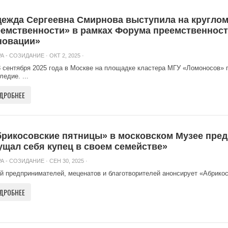
ежда Сергеевна Смирнова выступила на круглом
емственности» в рамках Форума преемственност
новации»
А - СОЗИДАНИЕ
· ОКТ 2, 2025 ·
8 сентября 2025 года в Москве на площадке кластера МГУ «Ломоносов»
ледие. ...
ДРОБНЕЕ
рикосовские пятницы» в московском Музее пред
щал себя купец в своем семействе»
А - СОЗИДАНИЕ
· СЕН 30, 2025 ·
й предпринимателей, меценатов и благотворителей анонсирует «Абрикосо
ДРОБНЕЕ