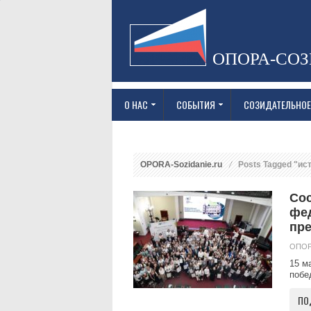
ОПОРА-СО
О НАС
СОБЫТИЯ
СОЗИДАТЕЛЬНОЕ
OPORA-Sozidanie.ru
Posts Tagged "ис
Сос
фед
пр
ОПОР
15 м
побе
ПО