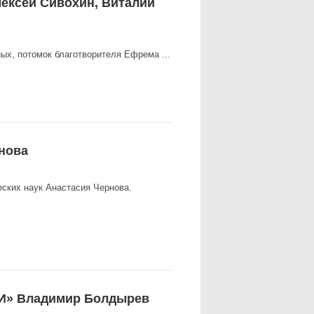
ексей Сивохин, Виталий
ых, потомок благотворителя Ефрема ...
нова
ских наук Анастасия Чернова.
И» Владимир Болдырев