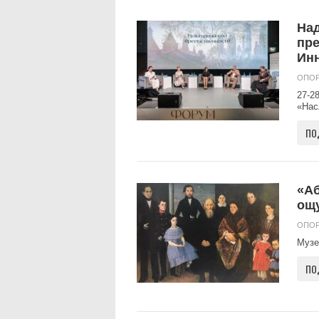
Над
пре
Ин
ОПОР
27-2
«Нас
ПО
«Аб
ощу
ОПОР
Музе
ПО