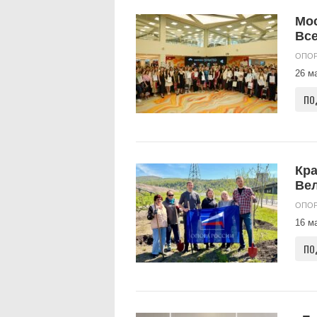
Мос
Все
ОПОР
26 м
ПО
Кра
Ве
ОПОР
16 м
ПО