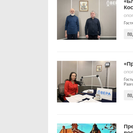
«Бл
Ко
ОПОР
Гост
ПО
«П
ОПОР
Гост
Разго
ПО
Пр
вос