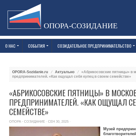
ОПОРА-СОЗИДАНИЕ
О НАС
СОБЫТИЯ
СОЗИДАТЕЛЬНОЕ ПРЕДПРИНИМАТЕЛЬСТВО
OPORA-Sozidanie.ru
Актуально
«Абрикосовские пятницы» в 
предпринимателей. «Как ощущал себя купец в своем семействе»
«АБРИКОСОВСКИЕ ПЯТНИЦЫ» В МОСКО
ПРЕДПРИНИМАТЕЛЕЙ. «КАК ОЩУЩАЛ СЕ
СЕМЕЙСТВЕ»
ОПОРА - СОЗИДАНИЕ
· СЕН 30, 2025 ·
Музей предприн
благотворителе