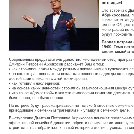
пятницы»!
Это встречи с
Дм
Абрикосовым
, 
знаменитых конд
членом Общества
монографий по ис
будут проходить 
Первая встреча 
19:00. Тема вст
своем семействе
Современный представитель династии, многодетный отец, праправ
Дмитрий Петрович Абрикосов расскажет Вам о том:
• как строились связи между разными поколениями в купеческих се
• на кого отцы – основатели возлагали основные надежды на продо
достойными внимания с этой точки зрения;
• как готовили наследников;
• на основе каких ценностей строились взаимоотношения между су
• что такое «Домострой» и как эта философия помогала достигать т
было споро, все было полно».
На встрече будут рассматриваться не только благостные семейные 
приводившие к семейным трагедиям и к упадку в семейном деле.
Выступление Дмитрия Петровича Абрикосова поможет предприним
эффективной семейной династии, обрести понимание истинно русс
строительства, обратиться к нашей истории и достичь успеха на с