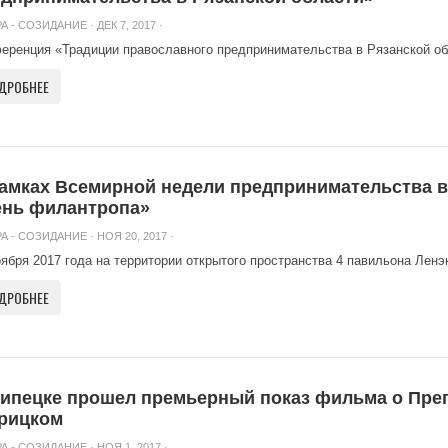
А - СОЗИДАНИЕ
· ДЕК 7, 2017 ·
еренция «Традиции православного предпринимательства в Рязанской обл
ДРОБНЕЕ
амках Всемирной недели предпринимательства в
ень филантропа»
А - СОЗИДАНИЕ
· НОЯ 20, 2017 ·
оября 2017 года на территории открытого пространства 4 павильона Ленэ
ДРОБНЕЕ
Липецке прошел премьерный показ фильма о Пр
рицком
А - СОЗИДАНИЕ
· НОЯ 1, 2017 ·