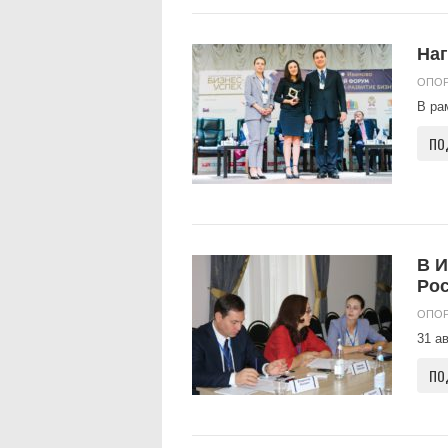
Наг
ОПОР
В ра
ПО
В И
Ро
ОПОР
31 а
ПО