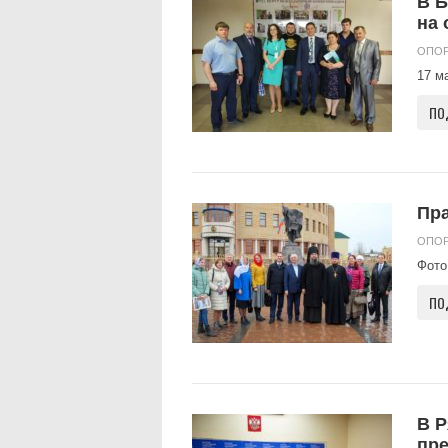
В Б
на 
ОПОР
17 м
ПО
Пра
ОПОР
Фото
ПО
В Р
пре