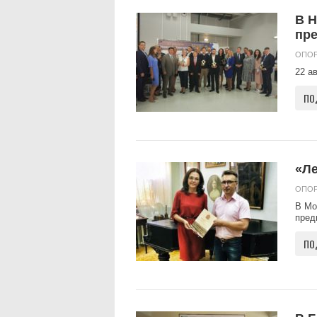
В Н
пр
ОПОР
22 а
ПО
«Ле
ОПОР
В Мо
пред
ПО