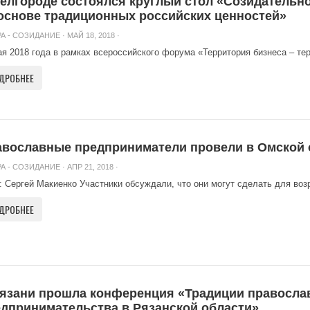
елгороде состоялся круглый стол «Созидательн
основе традиционных российских ценностей»
А - СОЗИДАНИЕ
· МАЙ 18, 2018 ·
ая 2018 года в рамках всероссийского форума «Территория бизнеса – тер
ДРОБНЕЕ
вославные предприниматели провели в Омской 
А - СОЗИДАНИЕ
· АПР 21, 2018 ·
: Сергей Макиенко Участники обсуждали, что они могут сделать для воз
ДРОБНЕЕ
язани прошла конференция «Традиции правосла
дпринимательства в Рязанской области»