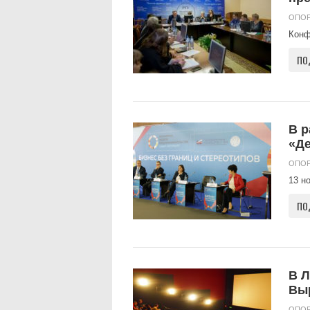
ОПОР
Конф
ПО
В р
«Д
ОПОР
13 н
ПО
В 
Вы
ОПОР