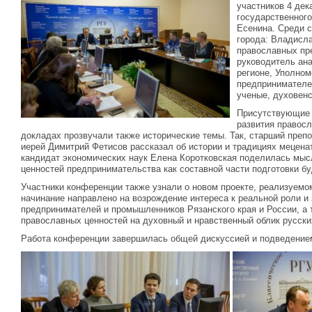
участников 4 дек
государственного
Есенина. Среди с
города: Владисл
православных пр
руководитель ан
регионе, Уполном
предпринимателей
ученые, духовенс
Присутствующие 
развития правос
докладах прозвучали также исторические темы. Так, старший преп
иерей Димитрий Фетисов рассказал об истории и традициях меценат
кандидат экономических наук Елена Коротковская поделилась мы
ценностей предпринимательства как составной части подготовки 
Участники конференции также узнали о новом проекте, реализуемо
начинание направлено на возрождение интереса к реальной роли и
предпринимателей и промышленников Рязанского края и России, а 
православных ценностей на духовный и нравственный облик русск
Работа конференции завершилась общей дискуссией и подведением