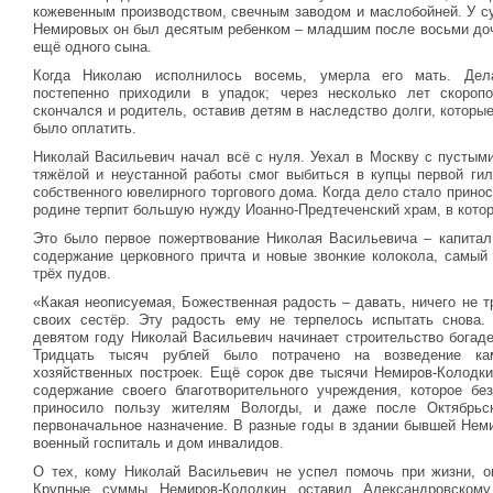
кожевенным производством, свечным заводом и маслобойней. У с
Немировых он был десятым ребенком – младшим после восьми до
ещё одного сына.
Когда Николаю исполнилось восемь, умерла его мать. Дел
постепенно приходили в упадок; через несколько лет скоропо
скончался и родитель, оставив детям в наследство долги, которы
было оплатить.
Николай Васильевич начал всё с нуля. Уехал в Москву с пустыми
тяжёлой и неустанной работы смог выбиться в купцы первой гил
собственного ювелирного торгового дома. Когда дело стало приноси
родине терпит большую нужду Иоанно-Предтеченский храм, в которо
Это было первое пожертвование Николая Васильевича – капитал
содержание церковного причта и новые звонкие колокола, самый
трёх пудов.
«Какая неописуемая, Божественная радость – давать, ничего не т
своих сестёр. Эту радость ему не терпелось испытать снова.
девятом году Николай Васильевич начинает строительство богад
Тридцать тысяч рублей было потрачено на возведение кам
хозяйственных построек. Ещё сорок две тысячи Немиров-Колодки
содержание своего благотворительного учреждения, которое бе
приносило пользу жителям Вологды, и даже после Октябрьс
первоначальное назначение. В разные годы в здании бывшей Нем
военный госпиталь и дом инвалидов.
О тех, кому Николай Васильевич не успел помочь при жизни, о
Крупные суммы Немиров-Колодкин оставил Александровскому