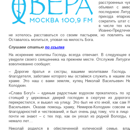
расстроенных чу
объявил с амво
последнюю Литург
прихода епархи
сократить штат 
в числе тех кли
Иоанно-Предтече
не хотелось расставаться со своим пастырем, но повлиять н
Оставалось молиться, уповая на милость Бога.
Слушаем статью
по ссылке
На искренние молитвы Господь всегда отвечает. В следующее 
увидели своего священника на прежнем месте. Отслужив Литурги
взволнованно сообщил:
– Дорогие братья и сестры, вашими молитвами Господь 
благодетеля, заботами которого мы остаёмся служить в нашем 
храме. Это наш с вами земляк, купец Николай Васильевич Не
Колодкин.
«Слава Богу!» – единым радостным вздохом прокатилось по хр
стоящий у церковных дверей господин в сюртуке из дорогого
перекрестился, и вышел на улицу. Это был не кто иной, как сам 
Васильевич. Оказав помощь храму, Немиров-Колодкин совсем н
благодарностей и чествований, и был очень рад тому, что в лицо 
почти не знают – с тех пор, как он уехал из родной Вологды,
немало лет…
Николай родился в обеспеченной купеческой семье, вла