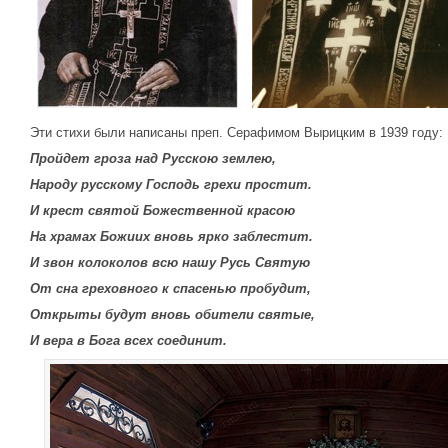
Эти стихи были написаны преп. Серафимом Вырицким в 1939 году:
Пройдет гроза над Русскою землею,
Народу русскому Господь грехи простит.
И крест святой Божественной красою
На храмах Божиих вновь ярко заблестит.
И звон колоколов всю нашу Русь Святую
От сна греховного к спасенью пробудит,
Открыты будут вновь обители святые,
И вера в Бога всех соединит.