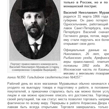
только в России, но и по
монашеский постриг.
Василий Николаевич Мура
родился 31 марта 1866 года
губернии. Он рано потерял
Односельчанин, работающий
лавок Санкт-Петербурга, вз
Петербурге Василий снача
Гостиного двора, потом, видя
ему стали поручать все бол
открывает свое дело.
Официальные данные на
Николаевич, 26 лет, кре
Рыбинского уезда, Арефинск
веры православной; платит
Портрет православного коммерсанта.
половины 1892 года. Жи
Василий Николаевич Муравьев (старец
Московская часть по Казачь
схииеромонах Серафим Вырицкий)
мехами и меховыми товарам
линии №350. Гильдийное свидетельство №4157.
”
Рабочий день во всех магазинах Муравьевых обычно начинался в
уходило на выкладку товара и подготовку к работе, в половине
покупателей, а приказчики старались быть как можно более усл
лицом и как можно красочнее описать его достоинства. Торговц
своей репутацией, так как статус места позволял торговать напрям
фактически по всему миру. Перерывы в работе Апраксина Двора 
лавкам быть всегда открытыми. Торговля завершалась только