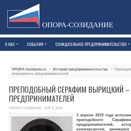
ОПОРА-СОЗИДАНИЕ
О НАС
СОБЫТИЯ
СОЗИДАТЕЛЬНОЕ ПРЕДПРИНИМАТЕЛЬСТВО
OPORA-Sozidanie.ru
История предпринимательства
Преподоб
покровитель предпринимателей
ПРЕПОДОБНЫЙ СЕРАФИМ ВЫРИЦКИЙ –
ПРЕДПРИНИМАТЕЛЕЙ
ОПОРА-СОЗИДАНИЕ
· АПР 3, 2019 ·
3 апреля 2019 года исполня
преподобного Серафим
предпринимателей, к
коммерсантом, занималс