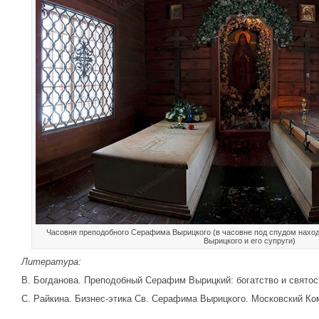
Часовня преподобного Серафима Вырицкого (в часовне под спудом нах
Вырицкого и его супруги)
Литература:
В. Богданова. Преподобный Серафим Вырицкий: богатство и святост
С. Райкина. Бизнес-этика Св. Серафима Вырицкого. Московский Ко