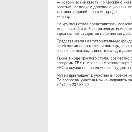
— исторические квесты по Москве с инте
богатым наследием дореволюционных мец
так много зданий в нашем городе
— и тд.
На круглом столе представители московс
мероприятий и добровольческих инициати
вдохновляет студентов на активные дейс
Представители благотворительных фондо
необходима волонтерская помощь, и в ко
опыт и возможность внести вклад в разв
Также в ходе круглого стола, совместно
программ ГБУ г. Москвы «Мосволонтер» 
НКО и ссузов по привлечению студентов
Музей приглашает к участию в проекте 
По вопросам участия можно направить за
+7 (499) 237-53-49.