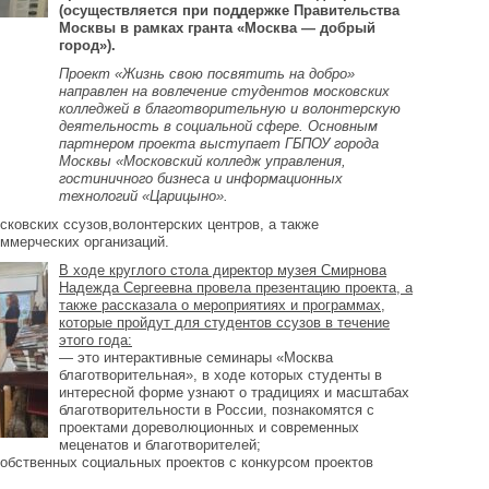
(осуществляется при поддержке Правительства
Москвы в рамках гранта «Москва — добрый
город»).
Проект «Жизнь свою посвятить на добро»
направлен на вовлечение студентов московских
колледжей в благотворительную и волонтерскую
деятельность в социальной сфере. Основным
партнером проекта выступает ГБПОУ города
Москвы «Московский колледж управления,
гостиничного бизнеса и информационных
технологий «Царицыно».
ковских ссузов,волонтерских центров, а также
оммерческих организаций.
В ходе круглого стола директор музея Смирнова
Надежда Сергеевна провела презентацию проекта, а
также рассказала о мероприятиях и программах,
которые пройдут для студентов ссузов в течение
этого года:
— это интерактивные семинары «Москва
благотворительная», в ходе которых студенты в
интересной форме узнают о традициях и масштабах
благотворительности в России, познакомятся с
проектами дореволюционных и современных
меценатов и благотворителей;
собственных социальных проектов с конкурсом проектов