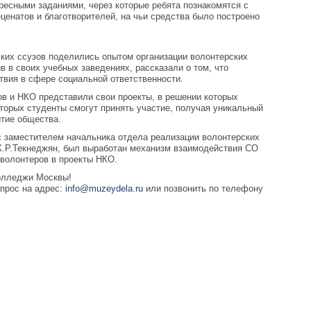
ресными заданиями, через которые ребята познакомятся с
енатов и благотворителей, на чьи средства было построено
ких ссузов поделились опытом организации волонтерских
в в своих учебных заведениях, рассказали о том, что
твия в сфере социальной ответственности.
в и НКО представили свои проекты, в решении которых
торых студенты смогут принять участие, получая уникальный
итие общества.
 с заместителем начальника отдела реализации волонтерских
К.Р.Текнеджян, был выработан механизм взаимодействия СО
-волонтеров в проекты НКО.
колледжи Москвы!
прос на адрес:
info@muzeydela.ru
или позвонить по телефону