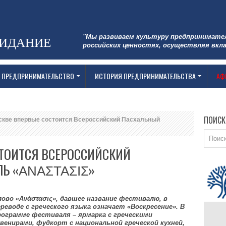
"Мы развиваем культуру предпринимате
ЗИДАНИЕ
российских ценностях, осуществляя вкла
 ПРЕДПРИНИМАТЕЛЬСТВО
ИСТОРИЯ ПРЕДПРИНИМАТЕЛЬСТВА
АФ
ПОИСК
кве впервые состоится Всероссийский Пасхальный
СТОИТСЯ ВСЕРОССИЙСКИЙ
ЛЬ «ΑΝΑΣΤΑΣΙΣ»
лово «Ανάστασις», давшее название фестивалю, в
ереводе с греческого языка означает «Воскресение». В
рограмме фестиваля – ярмарка с греческими
увенирами, фудкорт с национальной греческой кухней,