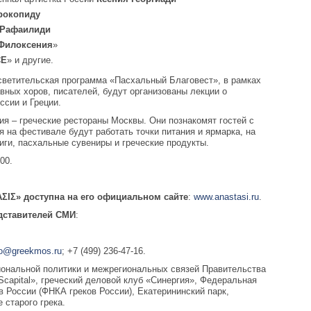
рокопиду
 Рафаилиди
Филоксения
»
CE
» и другие.
светительская программа «Пасхальный Благовест», в рамках
вных хоров, писателей, будут организованы лекции о
ссии и Греции.
ия – греческие рестораны Москвы. Они познакомят гостей с
я на фестивале будут работать точки питания и ярмарка, на
иги, пасхальные сувениры и греческие продукты.
00.
ΣΙΣ» доступна на его официальном сайте
:
www.anastasi.ru
.
дставителей СМИ
:
fo@greekmos.ru
; +7 (499) 236-47-16.
иональной политики и межрегиональных связей Правительства
capital», греческий деловой клуб «Синергия», Федеральная
в России (ФНКА греков России), Екатерининский парк,
 старого грека.