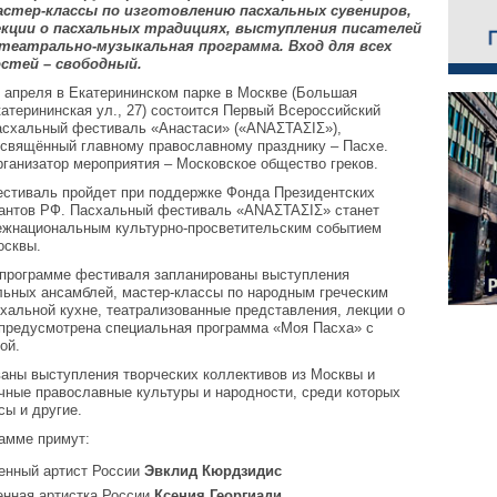
астер-классы по изготовлению пасхальных сувениров,
екции о пасхальных традициях, выступления писателей
 театрально-музыкальная программа.
Вход для всех
остей – свободный.
 апреля в Екатерининском парке в Москве (Большая
атерининская ул., 27) состоится Первый Всероссийский
схальный фестиваль «Анастаси» («ΑΝΑΣΤΑΣΙΣ»),
свящённый главному православному празднику – Пасхе.
ганизатор мероприятия – Московское общество греков.
стиваль пройдет при поддержке Фонда Президентских
антов РФ. Пасхальный фестиваль «ΑΝΑΣΤΑΣΙΣ» станет
ежнациональным культурно-просветительским событием
осквы.
программе фестиваля запланированы выступления
льных ансамблей, мастер-классы по народным греческим
хальной кухне, театрализованные представления, лекции о
 предусмотрена специальная программа «Моя Пасха» с
ой.
аны выступления творческих коллективов из Москвы и
чные православные культуры и народности, среди которых
сы и другие.
рамме примут:
женный артист России
Эвклид Кюрдзидис
енная артистка России
Ксения Георгиади