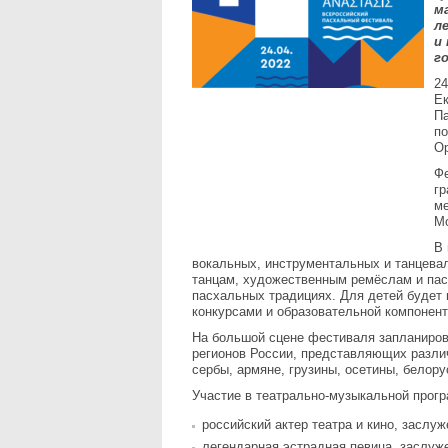
м
л
и
г
24
Ек
Па
по
Ор
Фе
гр
м
М
В 
вокальных, инструментальных и танцева
танцам, художественным ремёслам и пас
пасхальных традициях. Для детей будет
конкурсами и образовательной компонент
На большой сцене фестиваля запланиров
регионов России, представляющих разли
сербы, армяне, грузины, осетины, белору
Участие в театрально-музыкальной прог
российский актер театра и кино, заслу
легендарная эстрадная певица, заслуж