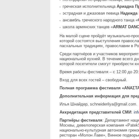
греческая исполнительница
Ариадна П
эстрадная и джазовая певица
Надежда
ансамбль греческого народного танца «
школа армянских танцев «
ARMAT
DAN
На малой сцене пройдёт музыкально-про
которой состоятся выступления правосла
пасхальных традициях, православии в Ро
Среди партнёров и участников мероприят
национальной кухней. В течение всего дн
которой посетители смогут приобрести кн
Время работы фестиваля – с 12:00 до 20:
Вход для всех гостей – свободный.
Полная программа фестиваля «ΑΝΑΣΤΑ
Дополнительная информация для пре
Илья Шнайдер, schneiderilya@gmail.com.
Аккредитация представителей СМИ
:
in
Партнёры фестиваля
: Департамент нац
Москвы, девелоперская компания «PatekS
национально-культурная автономия греко
ресторан «Молон Лаве», Винное подворье