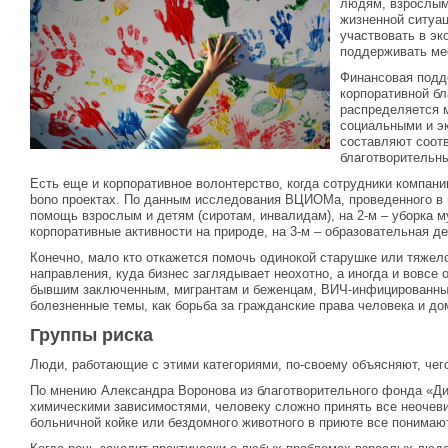
людям, взрослым
жизненной ситуа
участвовать в эк
поддерживать ме
Финансовая подд
корпоративной бл
распределяется 
социальными и э
составляют соотв
благотворительн
Есть еще и корпоративное волонтерство, когда сотрудники компани
bono проектах. По данным исследования ВЦИОМа, проведенного в но
помощь взрослым и детям (сиротам, инвалидам), на 2-м – уборка м
корпоративные активности на природе, на 3-м – образовательная д
Конечно, мало кто откажется помочь одинокой старушке или тяжел
направления, куда бизнес заглядывает неохотно, а иногда и вовсе
бывшим заключенным, мигрантам и беженцам, ВИЧ-инфицированным
болезненные темы, как борьба за гражданские права человека и д
Группы риска
Люди, работающие с этими категориями, по-своему объясняют, чего
По мнению Александра Воронова из благотворительного фонда «Д
химическими зависимостями, человеку сложно принять все неочеви
больничной койке или бездомного животного в приюте все понимают