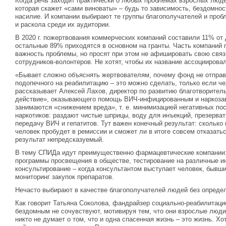
Когда речь заходит практически о любых проблемах взрослых люде
которая скажет «сами виноваты» – будь то зависимость, бездомно
насилие. И компании выбирают те группы благополучателей и пробл
и раскола среди их аудитории.
В 2020 г. пожертвования коммерческих компаний составили 11% от
остальные 89% приходятся в основном на гранты. Часть компаний 
важность проблемы, но просят при этом не афишировать свою свя
сотрудников-волонтеров. Не хотят, чтобы их название ассоциирова
«Бывает сложно объяснять жертвователям, почему фонд не отправ
подопечного на реабилитацию – это можно сделать, только если че
рассказывает Алексей Лахов, директор по развитию благотворител
действие», оказывающего помощь ВИЧ-инфицированным и наркоза
занимаются «снижением вреда», т. е. минимизацией негативных по
наркотиков: раздают чистые шприцы, воду для инъекций, презерва
передачу ВИЧ и гепатитов. Тут важен конечный результат: сколько
человек пробудет в ремиссии и сможет ли в итоге совсем отказатьс
результат непредсказуемый.
В тему СПИДа идут преимущественно фармацевтические компании:
программы просвещения в обществе, тестирование на различные и
консультирование – когда консультантом выступает человек, бывши
мониторинг закупок препаратов.
Нечасто выбирают в качестве благополучателей людей без опреде
Как говорит Татьяна Соколова, фандрайзер социально-реабилитаци
бездомным не сочувствуют, мотивируя тем, что они взрослые люди
никто не думает о том, что и одна спасенная жизнь – это жизнь. Х