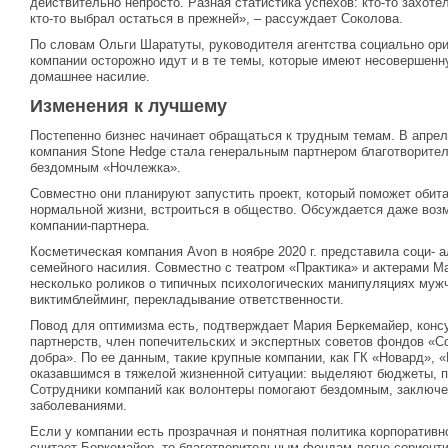
действительно непросто. Разная статистика успехов: кто-то захоте
кто-то выбрал остаться в прежней», – рассуждает Соколова.
По словам Ольги Шаратуты, руководителя агентства социально ор
компании осторожно идут и в те темы, которые имеют несовершенн
домашнее насилие.
Изменения к лучшему
Постепенно бизнес начинает обращаться к трудным темам. В апрел
компания Stone Hedge стала генеральным партнером благотворите
бездомным «Ночлежка».
Совместно они планируют запустить проект, который поможет обит
нормальной жизни, встроиться в общество. Обсуждается даже воз
компании-партнера.
Косметическая компания Avon в ноябре 2020 г. представила соци- 
семейного насилия. Совместно с театром «Практика» и актерами М
несколько роликов о типичных психологических манипуляциях муж
виктимблейминг, перекладывание ответственности.
Повод для оптимизма есть, подтверждает Мария Беркемайер, конс
партнерств, член попечительских и экспертных советов фондов «С
добра». По ее данным, такие крупные компании, как ГК «Новард», 
оказавшимся в тяжелой жизненной ситуации: выделяют бюджеты, п
Сотрудники компаний как волонтеры помогают бездомным, заключ
заболеваниями.
Если у компании есть прозрачная и понятная политика корпоративн
считает Беркемайер, то благотворительным фондам легче сориенти