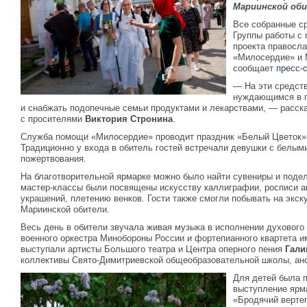
Мариинской оби
Все собранные с
Группы работы с 
проекта правосл
«Милосердие» и 
сообщает
пресс-
— На эти средст
нуждающимся в п
и снабжать подопечные семьи продуктами и лекарствами, — расск
с просителями
Виктория Стронина
.
Служба помощи «Милосердие» проводит праздник «Белый Цветок» е
Традиционно у входа в обитель гостей встречали девушки с белым
пожертвования.
На благотворительной ярмарке можно было найти сувениры и подел
мастер-классы были посвящены искусству каллиграфии, росписи а
украшений, плетению венков. Гости также смогли побывать на экс
Мариинской обители.
Весь день в обители звучала живая музыка в исполнении духового
военного оркестра Минобороны России и фортепианного квартета и
выступали артисты Большого театра и Центра оперного пения
Гали
коллективы Свято-Димитриевской общеобразовательной школы, анс
Для детей была 
выступление ярм
«Бродячий верте