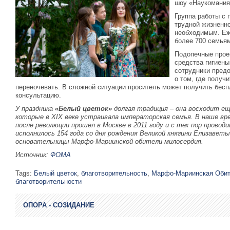
шоу «Наукомания
Группа работы с
трудной жизненн
необходимым. Еж
более 700 семья
Подопечные прое
средства гигиены
сотрудники пред
о том, где получи
переночевать. В сложной ситуации проситель может получить бес
консультацию.
У праздника
«Белый цветок»
долгая традиция – она восходит е
которые в XIX веке устраивала императорская семья. В наше вр
после революции прошел в Москве в 2011 году и с тех пор проводи
исполнилось 154 года со дня рождения Великой княгини Елизавет
основательницы Марфо-Мариинской обители милосердия.
Источник:
ФОМА
Tags:
Белый цветок
,
благотворительность
,
Марфо-Мариинская Оби
благотворительности
ОПОРА - СОЗИДАНИЕ