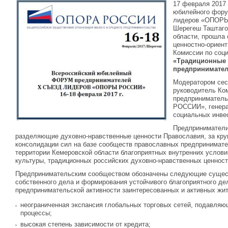
17 февраля 2017 
юбилейного фору
лидеров «ОПОРЫ
Шерегеш Таштаго
области, прошла
ценностно-ориен
Комиссии по соц
«Традиционные 
предпринимател
Модератором сес
руководитель Ко
предприниматель
РОССИИ», генер
социальных инве
Предприниматели
разделяющие духовно-нравственные ценности Православия, за кру
консолидации сил на базе сообществ православных предпринимате
территории Кемеровской области благоприятных внутренних услови
культуры, традиционных российских духовно-нравственных ценност
Предпринимательским сообществом обозначены следующие сущест
собственного дела и формирования устойчивого благоприятного де
предпринимательской активности заинтересованных и активных жи
неограниченная экспансия глобальных торговых сетей, подавля
процессы;
высокая степень зависимости от кредита;