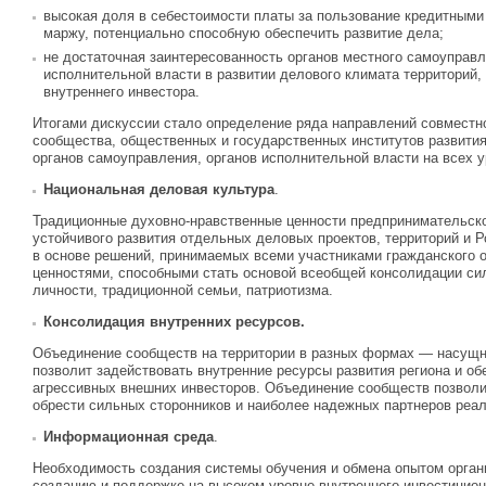
высокая доля в себестоимости платы за пользование кредитными
маржу, потенциально способную обеспечить развитие дела;
не достаточная заинтересованность органов местного самоуправл
исполнительной власти в развитии делового климата территорий,
внутреннего инвестора.
Итогами дискуссии стало определение ряда направлений совместн
сообщества, общественных и государственных институтов развити
органов самоуправления, органов исполнительной власти на всех у
Национальная деловая культура
.
Традиционные духовно-нравственные ценности предпринимательско
устойчивого развития отдельных деловых проектов, территорий и 
в основе решений, принимаемых всеми участниками гражданского 
ценностями, способными стать основой всеобщей консолидации си
личности, традиционной семьи, патриотизма.
Консолидация внутренних ресурсов.
Объединение сообществ на территории в разных формах — насущн
позволит задействовать внутренние ресурсы развития региона и об
агрессивных внешних инвесторов. Объединение сообществ позволи
обрести сильных сторонников и наиболее надежных партнеров реал
Информационная среда
.
Необходимость создания системы обучения и обмена опытом орган
созданию и поддержке на высоком уровне внутреннего инвестиционн