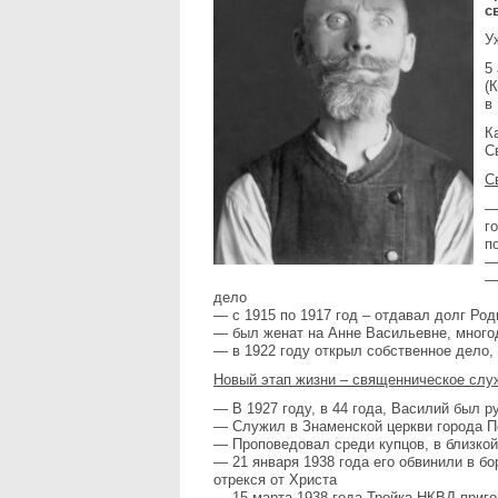
с
У
5
(
в
К
С
С
—
г
п
—
—
дело
— с 1915 по 1917 год – отдавал долг Ро
— был женат на Анне Васильевне, многод
— в 1922 году открыл собственное дело
Новый этап жизни – священническое слу
— В 1927 году, в 44 года, Василий был 
— Служил в Знаменской церкви города П
— Проповедовал среди купцов, в близко
— 21 января 1938 года его обвинили в бо
отрекся от Христа
— 15 марта 1938 года Тройка НКВД приго