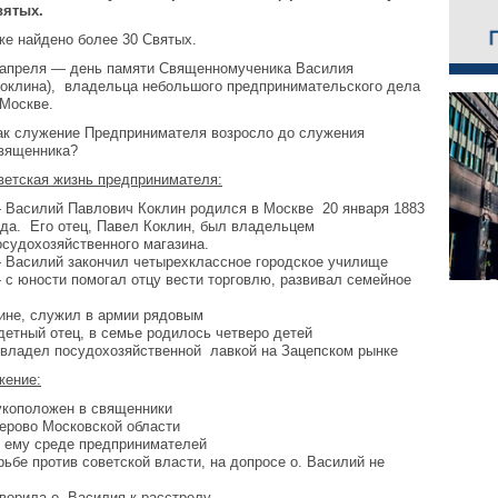
вятых.
же найдено более 30 Святых.
 апреля — день памяти Священномученика Василия
Коклина), владельца небольшого предпринимательского дела
 Москве.
ак служение Предпринимателя возросло до служения
вященника?
ветская жизнь предпринимателя:
 Василий Павлович Коклин родился в Москве 20 января 1883
ода. Его отец, Павел Коклин, был владельцем
осудохозяйственного магазина.
 Василий закончил четырехклассное городское училище
 с юности помогал отцу вести торговлю, развивал семейное
дине, служил в армии рядовым
етный отец, в семье родилось четверо детей
, владел посудохозяйственной лавкой на Зацепском рынке
жение:
рукоположен в священники
ерово Московской области
й ему среде предпринимателей
рьбе против советской власти, на допросе о. Василий не
ворила о. Василия к расстрелу