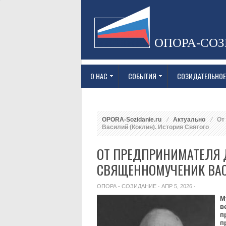
ОПОРА-СО
О НАС
СОБЫТИЯ
СОЗИДАТЕЛЬНОЕ
OPORA-Sozidanie.ru
Актуально
От 
Василий (Коклин). История Святого
ОТ ПРЕДПРИНИМАТЕЛЯ 
СВЯЩЕННОМУЧЕНИК ВАС
ОПОРА - СОЗИДАНИЕ
· АПР 5, 2026 ·
М
в
п
п