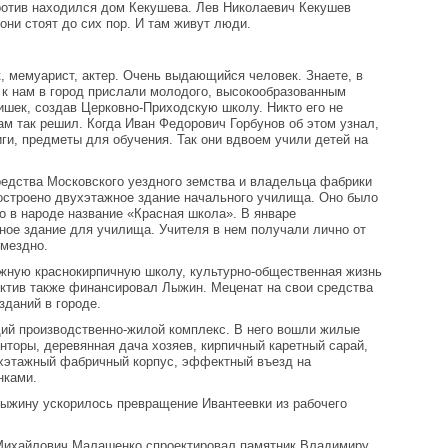
против находился дом Кекушева. Лев Николаевич Кекушев
они стоят до сих пор. И там живут люди.
к, мемуарист, актер. Очень выдающийся человек. Знаете, в
. к нам в город прислали молодого, высокообразованным
шек, создав Церковно-Приходскую школу. Никто его не
сам так решил. Когда Иван Федорович Горбунов об этом узнал,
иги, предметы для обучения. Так они вдвоем учили детей на
средства Московского уездного земства и владельца фабрики
строено двухэтажное здание начального училища. Оно было
ло в народе название «Красная школа». В январе
ное здание для училища. Учителя в нем получали лично от
змездно.
этажную краснокирпичную школу, культурно-общественная жизнь
ектив также финансировал Лыжин. Меценат на свои средства
зданий в городе.
щий производственно-жилой комплекс. В него вошли жилые
нторы, деревянная дача хозяев, кирпичный каретный сарай,
ехэтажный фабричный корпус, эффектный въезд на
нками.
ыжину ускорилось превращение Ивантеевки из рабочего
 Михайлович Малашенко спроектировал памятник Владимиру