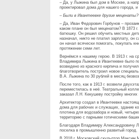
– Да, у Лыжина был дом в Москве, а на
проектировал дома для нашего города, и 
–
Были в Ивантеевке другие меценаты?
– Да, Иван Федорович Горбунов – прозаи
каком плане он был меценатом? В 1873 г
батюшку. Он решил обучить местных дети
назначал, никто не платил зарплату, он 
он начал всячески помогать, покупать кн
протяжении семи лет.
Вернёмся к нашему герою. В 1913 г. на 
Владимира Лыжина в Ивантеевке было по
возведено из красного кирпича и получи
благотворитель построил новое специаль
В.А. Лыжина по 30 рублей в месяц безво
После того, как в 1913 г. возвели двух
переместилась в неё. Театральный колл
заказал Л.Н. Кекушеву постройку многих 
Архитектор создал в Ивантеевке настоя
дома для рабочих и служащих, здание ко
плотина для водозабора и новый, четыр
территорию с парными готическими баше
Благодаря Владимиру Александровичу Л
поселка в промышленно развитый город.
В 2018 г. Московский скульптор Максим