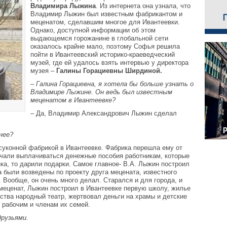
Владимира Лыжина
. Из интернета она узнала, что
Владимир Лыжин был известным фабрикантом и
меценатом, сделавшим многое для Ивантеевки.
Однако, доступной информации об этом
выдающемся горожанине в глобальной сети
оказалось крайне мало, поэтому Софья решила
пойти в Ивантеевский историко-краеведческий
музей, где ей удалось взять интервью у директора
музея –
Галины Горациевны Ширдиной.
–
Галина Горациевна, я хотела бы больше узнать о
Владимире Лыжине. Он ведь был известным
меценатом в Ивантеевке?
– Да, Владимир Александрович Лыжин сделал
нее?
уконной фабрикой в Ивантеевке. Фабрика перешла ему от
ачали выплачиваться денежные пособия работникам, которые
а, то дарили подарки. Самое главное- В.А. Лыжин построил
 были возведены по проекту друга мецената, известного
 Вообще, он очень много делал. Старался и для города, и
 меценат, Лыжин построил в Ивантеевке первую школу, жилье
ства народный театр, жертвовал деньги на храмы и детские
рабочим и членам их семей.
друзьями.