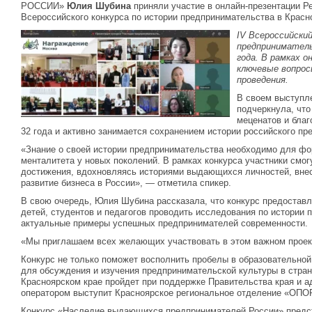
РОССИИ»
Юлия Шубина
приняли участие в онлайн-презентации Ре
Всероссийского конкурса по истории предпринимательства в Красн
IV Всероссийский
предпринимател
года. В рамках 
ключевые вопрос
проведения.
В своем выступл
подчеркнула, чт
меценатов и благ
32 года и активно занимается сохранением истории российского пр
«Знание о своей истории предпринимательства необходимо для ф
менталитета у новых поколений. В рамках конкурса участники смо
достижения, вдохновляясь историями выдающихся личностей, вне
развитие бизнеса в России», — отметила спикер.
В свою очередь, Юлия Шубина рассказала, что конкурс предостав
детей, студентов и педагогов проводить исследования по истории 
актуальные примеры успешных предпринимателей современности.
«Мы приглашаем всех желающих участвовать в этом важном проек
Конкурс не только поможет восполнить пробелы в образовательной
для обсуждения и изучения предпринимательской культуры в стран
Красноярском крае пройдет при поддержке Правительства края и а
оператором выступит Красноярское региональное отделение «О
Конкурс «Наследие выдающихся предпринимателей России» предст