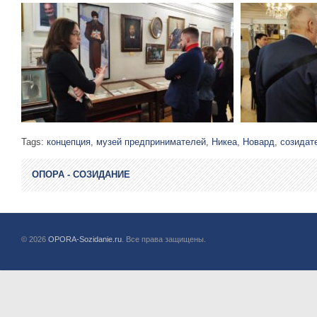
Tags:
концепция
,
музей предпринимателей
,
Никеа
,
Новард
,
созидат
ОПОРА - СОЗИДАНИЕ
© 2026
OPORA-Sozidanie.ru
. Все права защищены.