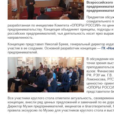
Всероссийского 
предпринимател
предпринимател
Предметом обсуж
созидательного 
разработанная по инициативе Комитета «ОПОРЫ РОССИИ» по ценн
предпринимательству. Концепция объединяет принципы, подходы и
российских предпринимателей, чья деятельность носит ярко выра
направленность.
Концепцию представил Николай Бреев, генеральный директор изда
участие в ее создании. Основной разработчик концепции —
ГК «Но
предпринимателей.
В обсуждении кон
точки зрения выс
преподавательск
вузов: Финансово
РФ, РЭУ им. Г.В.
Ломоносова, РГСУ
ценностно- орие
«ОПОРЫ РОССИИ
представители би
Все участники круглого стола отметили актуальность, своевремен
концепции, внесли ряд ценных предложений и замечаний по ее дора
Директор Музея предпринимателей, меценатов и благотворителей,
провела экскурсию по Музею для участников круглого стола и выс