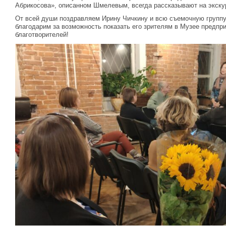
Абрикосова», описанном Шмелевым, всегда рассказывают на экску
От всей души поздравляем Ирину Чичкину и всю съемочную групп
благодарим за возможность показать его зрителям в Музее предпр
благотворителей!