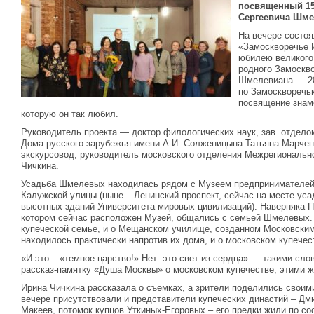
посвященный 15
Сергеевича Шме
На вечере состо
«Замоскворечье 
юбилею великого 
родного Замоскво
Шмелевиана — 20
по Замоскворечь
посвящение знам
которую он так любил.
Руководитель проекта — доктор филологических наук, зав. отдело
Дома русского зарубежья имени А.И. Солженицына Татьяна Марчен
экскурсовод, руководитель московского отделения Межрегиональн
Чичкина.
Усадьба Шмелевых находилась рядом с Музеем предпринимателей
Калужской улицы (ныне – Ленинский проспект, сейчас на месте уса
высотных зданий Университета мировых цивилизаций). Наверняка П
котором сейчас расположен Музей, общались с семьей Шмелевых. 
купеческой семье, и о Мещанском училище, созданном Московским
находилось практически напротив их дома, и о московском купечест
«И это – «темное царство!» Нет: это свет из сердца» — такими сл
рассказ-памятку «Душа Москвы» о московском купечестве, этими 
Ирина Чичкина рассказала о съемках, а зрители поделились свои
вечере присутствовали и представители купеческих династий – Дм
Макеев, потомок купцов Уткиных-Егоровых – его предки жили по со