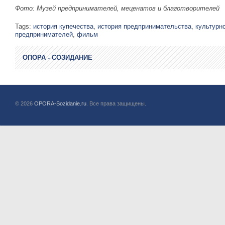
Фото: Музей предпринимателей, меценатов и благотворителей
Tags:
история купечества
,
история предпринимательства
,
культурн
предпринимателей
,
фильм
ОПОРА - СОЗИДАНИЕ
© 2026
OPORA-Sozidanie.ru
. Все права защищены.