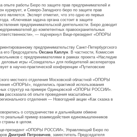
а опыте работы Бюро по защите прав предпринимателей и
 курирует, и Северо-Западного бюро по защите прав
го является. Эксперт отметил, что это одно из первых
 года. «Ключевая задача органа состоит в защите
ществления предпринимательской деятельности. Бюро доводит
редпринимателей до компетентных правоохранительных
 ответственности», — подчеркнул Вице-президент «ОПОРЫ
ориентированному предпринимательству Санкт-Петербургского
а его Председатель
Оксана Каплун
. В частности, Комиссия
кольников с предпринимателями в рамках проекта «Наследие
 деловые игры «Созидатель» для победителей акселератора
вует в научно-практической конференции «Путиловские
вского местного отделения Московской областной «ОПОРЫ
ения «ОПОРЫ», поделились практикой использования
енных структур на примере Одинцовской «ОПОРЫ РОССИИ».
ва
рассказала об опыте проведения масштабных
регионального отделения — Новогодней акции «Как сказка в
говорились о сотрудничестве и дальнейшем обмене
 это реальный пример взаимодействия единомышленников
 страны в целом.
Вице-президент «ОПОРЫ РОССИИ», Управляющий Бюро по
оров
Дмитрий Петровичев
, заместитель Председателя