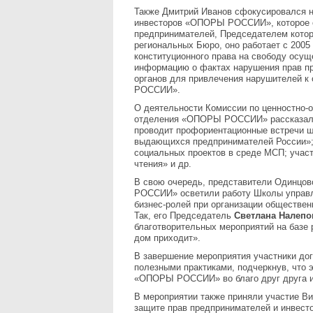
Также Дмитрий Иванов сфокусировался н
инвесторов «ОПОРЫ РОССИИ», которое он
предпринимателей, Председателем которо
региональных Бюро, оно работает с 2005
конституционного права на свободу осу
информацию о фактах нарушения прав п
органов для привлечения нарушителей к
РОССИИ».
О деятельности Комиссии по ценностно-
отделения «ОПОРЫ РОССИИ» рассказал
проводит профориентационные встречи ш
выдающихся предпринимателей России»;
социальных проектов в среде МСП; участ
чтения» и др.
В свою очередь, представители Одинцо
РОССИИ» осветили работу Школы управл
бизнес-ролей при организации обществ
Так, его Председатель
Светлана Налепо
благотворительных мероприятий на базе 
дом приходит».
В завершение мероприятия участники до
полезными практиками, подчеркнув, что
«ОПОРЫ РОССИИ» во благо друг друга и
В мероприятии также приняли участие 
защите прав предпринимателей и инвест