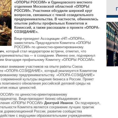
«ОПОРЫ РОССИИ» и Одинцовского местного
отделения Московской областной «ОПОРЫ
РОССИИ». Участники обсудили широкий круг
вопросов, связанных с темой созидательного
предпринимательства. В частности, обменялись
опытом работы профильных Комитетов и
Комиссий, а также рассказали о проекте «ОПОРА-
СОЗИДАНИЕ».
Вице-президент Ассоциации «НП «ОПОРА»,
заместитель Председателя Комитета «ОПОРЫ
РОССИИ» по ценностно-ориентированному
ич
, который стал модератором встречи, отметил, что
дпринимательства — в созидании. Именно они, подчеркнул
нием благодаря профильному Комитету «ОПОРЫ РОССИИ».
ровал внимание участников на опыте работы Союза
кте «ОПОРА-СОЗИДАНИЕ», который реализуется Комитетом
ированному предпринимательству. «ОПОРА-СОЗИДАНИЕ»
 современной культуры ведения бизнеса в России. Проект
а позитивного обновления российской деловой среды на
ития новых ценностей.
ОССИИ» по ценностно-ориентированному
ординатор, Вице-президент бизнес-объединения и
тделения «ОПОРЫ РОССИИ»
Дмитрий Иванов
. Он подчеркнул,
тельности Комитета является сохранение лучших практик
ов дореволюционной России, развитие сообщества
одействие с ведущими образовательными учреждениями.