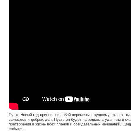
Пусть Новый год принесет с собой перемены к лучшему, станет го
замыслов и добрых дел. Пусть он будет на редкость удачным и сч
претворения в жизнь всех планов и созидательных начинаний, ще
события.