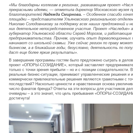
«Мы благодарны коллегам в регионах, развивающим проект «Нас
прекрасными идеями, — отметила директор Московского музея п
благотворителей
Надежда Смирнова.
– Особенное спасибо хоче
площадки – представителям Ульяновского регионального отдел
Николаю Солодовникову за поддержку всех наших предложений и 
них деятельное непосредственное участие. Проект «Наследие» 
губернатор Ульяновской области Сергей Морозов, и работающие 
предпринимательства. Причем, изучать опыт дореволюционных 
начинают со школьной скамьи. Уже сейчас регион по праву може
бизнесом, а в ближайшие годы, безусловно, деятельность по по
даст еще более яркие результаты».
В завершение программы гостям было предложено сыграть в дело
проект «ОПОРЫ-СОЗИДАНИЕ», который заставляет предпринимател
только с точки зрения прибыли – но и с позиции созидательности. 
реальные бизнес-ситуации, принимают управленческие решения и и
коммерчески привлекательные решения являются грамотными с то
последствий? Насколько ценности и нравственная основа увеличи
число фанатов бренда? Ответы на эти вопросы для участников де
очевидны – а это значит, что цель пребывания «ОПОРЫ-СОЗИДАН
достигнута!