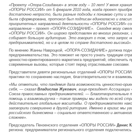
«Проекту «Опора-Созидание» в этом году – 10 лет! У меня храни
«ОПОРЫ РОССИИ» от 5 февраля 2010 года, когда проект приобре
достаточно непросто, были разные подходы к понимаю сути и зад
была сформирована, протокол был подписан единогласно и гласил
приоритетных направлений деятельности «ОПОРЫ РОССИИ» соц
направление – проект «ОПОРА-СОЗИДАНИЕ». Сегодня могу смело
«ОПОРЫ РОССИИ». Он широко представлен во многих регионах, и
собирает большую аудиторию. Это говорит о том, что запрос не
предпринимателей, но и в целом по стране достаточно высокий».
По мнению Жанны Навроцкой, «ОПОРА-СОЗИДАНИЕ» должна подни
предпринимательства. Это поможет не просто узнать традиции отра
ценностно-ориентированного маркетинга предприятий, обеспечить п
современные вызовы, которые стоят перед отраслевыми союзами.
Представители девяти региональных отделений «ОПОРЫ РОССИИ»
практики по сохранению наследия, благотворительности и взаимов
«Мы отметили, что пандемия дала возможность ценностно-орие
себя, — сказал
Владислав Жукович
, вице-президент Ассоциации
Союза православных предпринимателей. — Благотворительные п
помощь и взаимовыручка – такие примеры мы видели по всей стран
действительно глобальные масштабы. О предпринимателях нако
заговорили совершенно в другой риторике. Именно в кризис мы ув
российского бизнесмена – социально ответственного и активног
сложнее».
Председатель Пензенского отделения «ОПОРЫ РОССИИ»
Денис 
региона: предприниматели регионального отделения подключились