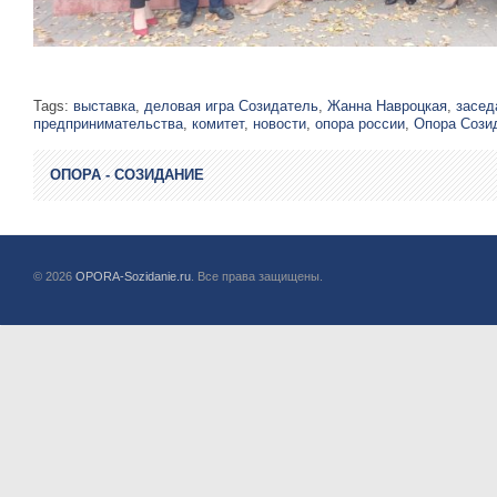
Tags:
выставка
,
деловая игра Созидатель
,
Жанна Навроцкая
,
засед
предпринимательства
,
комитет
,
новости
,
опора россии
,
Опора Сози
ОПОРА - СОЗИДАНИЕ
© 2026
OPORA-Sozidanie.ru
. Все права защищены.