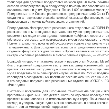
транспорт для доставки продуктовых наборов для 20 тысяч пожилы
оказали непосредственную продуктовую помощь малообеспеченны
областной больнице им. Бурденко г. Пенза 1 000 защитных масок д
Предприниматели Союза православных предпринимателей Санкт-Пе
создания антикризисного штаба, который оказывал финансовую, п
бизнесменам в период действовавших ограничений.
Председатель Новгородского регионального отделения «ОПОРЫ
рассказал об опыте создания виртуального музея предприниматель
современные люди слова и дела, полезные лайфхаки, советы от эк
обо всем этом создатели новгородского музея рассказывают с иск
Примечательно, что пока музей существует только виртуально – в 
телеграм-канала. Для создания материалов и продвижения музея в
студенты факультета журналистики. «Проект является малозатрат
быстро и успешно реализован в любом регионе страны», — отмети
Большой интерес у участников встречи вызвал опыт Москвы. Музе
благотворителей традиционно выступает как центр компетенций, п
практик, оказывает методическую и консультационную помощь реги
музея представили онлайн-проект «Путешествие по России предпр
календаря о созидательных практиках российского бизнеса на 2021
в его создании получили все региональные отделения «ОПОРЫ Р
«Наследие».
Выставки и программы для школьников, тематические лекции и экс
программы и фильмы – эта деятельность по изучению наследия та
практики были нанесены на импровизированную карту. По мнению о
наглядно увидеть, какую идею можно реализовать в своем регионе у
обратиться за методической поддержкой.