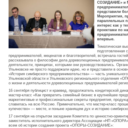
СОЗИДАНИЕ» и 
предпринимател
представили бо
Мероприятия, п
параллельных п
интерес как у те
проектами по н
предпринимательс
впервые.
Тематическая выс
подготовленная 
предпринимателей, меценатов и благотворителей, встречала гостей
рассказывала о философии дела дореволюционных предпринимател
деятельности, принципах, которыми они руководствовались. Орган
Ульяновске не просто поддержали идею, но и представили в основ
«История симбирского предпринимательства» — часть уникального
Ульяновской области и Ульяновского регионального отделения 
о жизни и деятельности дореволюционных предпринимателей регио
16 сентября публицист и краевед, продолжатель кондитерской дин
мастер-класс «Как превратить семейный бизнес в крупнейшее пред
маркетинговые и профессиональные секреты предприятия, продукци
славилась на всю Россию. Примечательно, что мастер-класс прош
купечество» — месте, и поныне хранящем дух и историю симбирск
17 сентября на открытом заседании Комитета по ценностно-ориент
заместитель исполнительного директора Ассоциации «НП «ОПОРА
всем об истории создания проекта «ОПОРЫ-СОЗИДАНИЕ»: