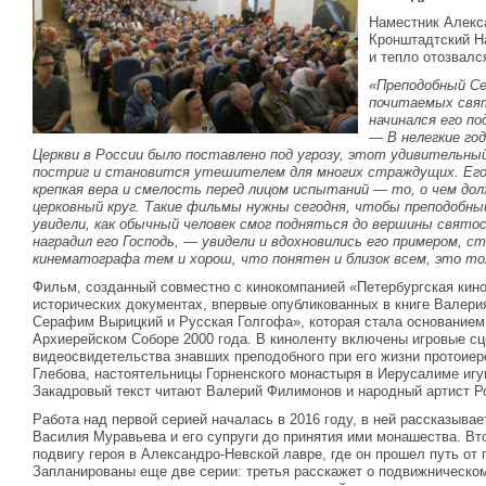
Наместник Алекс
Кронштадтский На
и тепло отозвалс
«Преподобный Се
почитаемых свят
начинался его по
— В нелегкие го
Церкви в России было поставлено под угрозу, этот удивительны
постриг и становится утешителем для многих страждущих. Его 
крепкая вера и смелость перед лицом испытаний — то, о чем дол
церковный круг. Такие фильмы нужны сегодня, чтобы преподобны
увидели, как обычный человек смог подняться до вершины свято
наградил его Господь, — увидели и вдохновились его примером, с
кинематографа тем и хорош, что понятен и близок всем, это т
Фильм, созданный совместно с кинокомпанией «Петербургская кино
исторических документах, впервые опубликованных в книге Валер
Серафим Вырицкий и Русская Голгофа», которая стала основанием 
Архиерейском Соборе 2000 года. В киноленту включены игровые сце
видеосвидетельства знавших преподобного при его жизни протоие
Глебова, настоятельницы Горненского монастыря в Иерусалиме игу
Закадровый текст читают Валерий Филимонов и народный артист Р
Работа над первой серией началась в 2016 году, в ней рассказыва
Василия Муравьева и его супруги до принятия ими монашества. В
подвигу героя в Александро-Невской лавре, где он прошел путь от 
Запланированы еще две серии: третья расскажет о подвижническом