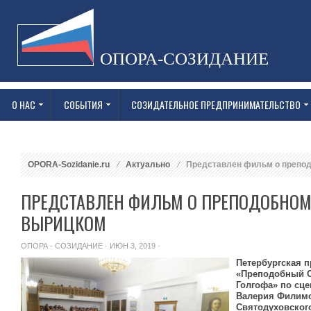
ОПОРА-СОЗИДАНИЕ
О НАС
СОБЫТИЯ
СОЗИДАТЕЛЬНОЕ ПРЕДПРИНИМАТЕЛЬСТВО
OPORA-Sozidanie.ru
Актуально
Представлен фильм о препо
ПРЕДСТАВЛЕН ФИЛЬМ О ПРЕПОДОБНОМ
ВЫРИЦКОМ
ОПОРА - СОЗИДАНИЕ
· ИЮН 3, 2019 ·
Петербургская 
«Преподобный 
Голгофа» по сц
Валерия Филимо
Святодуховского