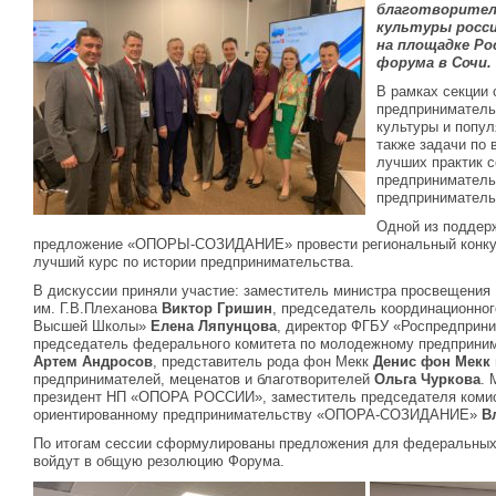
благотворител
культуры росс
на площадке Ро
форума в Сочи.
В рамках секции
предприниматель
культуры и попул
также задачи по 
лучших практик 
предприниматель
предприниматель
Одной из поддер
предложение «ОПОРЫ-СОЗИДАНИЕ» провести региональный конкур
лучший курс по истории предпринимательства.
В дискуссии приняли участие: заместитель министра просвещени
им. Г.В.Плеханова
Виктор Гришин
, председатель координационног
Высшей Школы»
Елена Ляпунцова
, директор ФГБУ «Роспредприн
председатель федерального комитета по молодежному предпри
Артем Андросов
, представитель рода фон Мекк
Денис фон Мекк
предпринимателей, меценатов и благотворителей
Ольга Чуркова
. 
президент НП «ОПОРА РОССИИ», заместитель председателя комис
ориентированному предпринимательству «ОПОРА-СОЗИДАНИЕ»
В
По итогам сессии сформулированы предложения для федеральных 
войдут в общую резолюцию Форума.