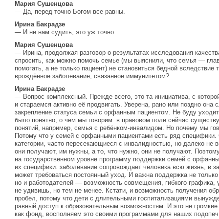
Мария Сушенцова
— Да, перед точно Богом все равны.
Ирина Бакрадзе
— И не нам судить, это уж точно.
Мария Сушенцова
— Ирина, продолжая разговор о результатах исследования качеств
спросить, как можно помочь семье (мы выяснили, что семья — гла
помогать, а не только пациент) не становиться бедной вследствие т
врождённое заболевание, связанное иммунитетом?
Ирина Бакрадзе
— Вопрос комплексный. Прежде всего, это та инициатива, с которо
и стараемся активно её продвигать. Уверена, рано или поздно она 
закрепление статуса семьи с орфанным пациентом. Не буду уходит
было понятно, о чем мы говорим: в правовом поле сейчас существ
понятий, например, семья с ребёнком-инвалидом. Но почему мы го
Потому что у семей с орфанными пациентами есть ряд специфики. 
категории, часто пересекающиеся с инвалидностью, но далеко не вс
они получают, им нужны, а то, что нужно, они не получают. Поэто
на государственном уровне программу поддержки семей с орфанны
их специфики: заболевание сопровождает человека всю жизнь, в з
может требоваться постоянный уход. И важна поддержка не только
но и работодателей — возможность совмещения, гибкого графика, 
не удивишь, но тем не менее. Кстати, и возможность получения об
пробел, потому что дети с длительными госпитализациями вынужде
равный доступ к образовательным возможностям. И это не громкие 
как фонд, восполняем это своими программами для наших подопеч