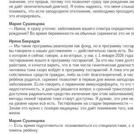
значение, это прорыв, потому что позволяет сразу при рождении за
не даёт окончательный диагноз). Я очень надеюсь, что меня слыша
понимать, что если заподозрили отклонение, необходимо проходит
это игнорировать.
Мария Сушенцова
— Ирина, я сразу уточню: заболевания вашего спектра определяютс
рождения? Во время беременности на обычных скринингах это не 
Ирина Бакрадзе
— Мы такие программы реализуем как фонд, но в программу госгара
вы говорили о наших достижениях — действительно такое есть. Во-
о котором я сейчас говорю, а во-вторых, у нас с 1 января 2026 го
тестирование вошло в программу госгарантий. За это мы тоже дол
работаем, и хочется верить, что в том числе генетическая диагнос
человека тоже скоро войдёт в программу госгарантий. А пока это р
собственных средств граждан, либо за счёт благотворителей, в час
ребёнок родился, скрининг позволяет в первые дни жизни заподоз
заболевания. Если говорить о первичном иммунодефиците, то это
недостаточность, и дальше решается вопрос о срочной транспланта
доступное радикальное средство излечения при этом заболевании)
методы генной терапии тоже станут доступны. Я думаю, это уже не
на уровне науки всё есть. Тестирование на стадии беременности 
Зачем это нужно с позиции медицины: это даёт понимание того, как
жизни.
Мария Сушенцова
— Есть время подготовиться: познакомиться со специалистами, с 
помочь ребёнку.