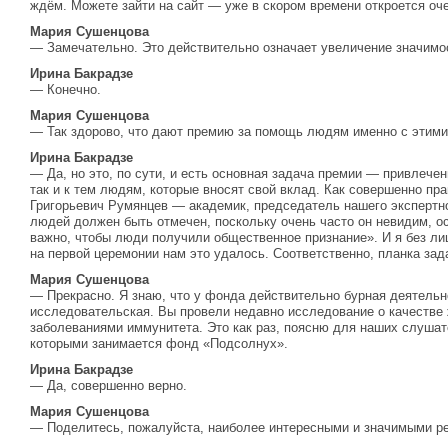
ждём. Можете зайти на сайт — уже в скором времени откроется оч
Мария Сушенцова
— Замечательно. Это действительно означает увеличение значимо
Ирина Бакрадзе
— Конечно.
Мария Сушенцова
— Так здорово, что дают премию за помощь людям именно с этими
Ирина Бакрадзе
— Да, но это, по сути, и есть основная задача премии — привлечен
так и к тем людям, которые вносят свой вклад. Как совершенно пр
Григорьевич Румянцев — академик, председатель нашего экспертн
людей должен быть отмечен, поскольку очень часто он невидим, ос
важно, чтобы люди получили общественное признание». И я без ли
на первой церемонии нам это удалось. Соответственно, планка зад
Мария Сушенцова
— Прекрасно. Я знаю, что у фонда действительно бурная деятельно
исследовательская. Вы провели недавно исследование о качестве
заболеваниями иммунитета. Это как раз, поясню для наших слушате
которыми занимается фонд «Подсолнух».
Ирина Бакрадзе
— Да, совершенно верно.
Мария Сушенцова
— Поделитесь, пожалуйста, наиболее интересными и значимыми ре