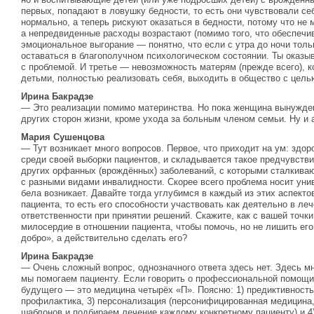
первых, попадают в ловушку бедности, то есть они чувствовали с
нормально, а теперь рискуют оказаться в бедности, потому что не 
а непредвиденные расходы возрастают (помимо того, что обеспечив
эмоциональное выгорание — понятно, что если с утра до ночи толь
оставаться в благополучном психологическом состоянии. Ты оказы
с проблемой. И третье — невозможность матерям (прежде всего), 
детьми, полностью реализовать себя, выходить в общество с цель
Ирина Бакрадзе
— Это реализации помимо материнства. Но пока женщина вынужден
других сторон жизни, кроме ухода за больным членом семьи. Ну и 
Мария Сушенцова
— Тут возникает много вопросов. Первое, что приходит на ум: здор
среди своей выборки пациентов, и складывается такое предчувствие
других орфанных (врождённых) заболеваний, с которыми сталкива
с разными видами инвалидности. Скорее всего проблема носит унив
бела возникает. Давайте тогда углубимся в каждый из этих аспекто
пациента, то есть его способности участвовать как деятельно в ле
ответственности при принятии решений. Скажите, как с вашей точк
милосердие в отношении пациента, чтобы помочь, но не лишить его
добро», а действительно сделать его?
Ирина Бакрадзе
— Очень сложный вопрос, однозначного ответа здесь нет. Здесь мно
мы помогаем пациенту. Если говорить о профессиональной помощи 
будущего — это медицина четырёх «П». Поясню: 1) предиктивность 
профилактика, 3) персонализация (персонифицированная медицина,
шаблонов и подбираем лечение каждому конкретному пациенту) и 4)