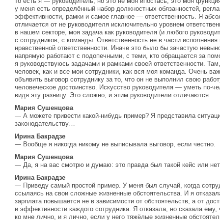
то есть я — руководитель, но это не моя ипостась, это моя функция
у меня есть определённый набор должностных обязанностей, реглам
эффективности, рамки и самое главное — ответственность. Я абсо
отличается от не руководителя исключительно уровнем ответственн
в нашем секторе, моя задача как руководителя (и любого руководи
с сотрудников, с команды. Ответственность не в части исполнения 
нравственной ответственности. Иначе это было бы зачастую невын
напрямую работают с подопечными, с теми, кто обращается за помо
я руководствуюсь задачами и рамками своей ответственности. Там, 
человек, как и все мои сотрудники, как вся моя команда. Очень ва
объявить выговор сотруднику за то, что он не выполнил свою работ
человеческое достоинство. Искусство руководителя — уметь по-че
видя эту разницу. Это сложно, и этим руководители отличаются.
Мария Сушенцова
— А можете привести какой-нибудь пример? Я представила ситуац
законодательству…
Ирина Бакрадзе
— Вообще я никогда никому не выписывала выговор, если честно.
Мария Сушенцова
— Да, я на вас смотрю и думаю: это правда был такой кейс или не
Ирина Бакрадзе
— Приведу самый простой пример. У меня был случай, когда сотру
ссылаясь на свои сложные жизненные обстоятельства. И я отказал
зарплата повышается не в зависимости от обстоятельств, а от дос
и эффективности каждого сотрудника. Я отказала, но сказала ему, 
ко мне лично, и я лично, если у него тяжёлые жизненные обстоятел