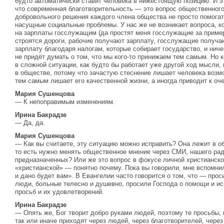
будто автоматически ставит человека в нижестоящую позицию. И эт
что современная благотворительность — это вопрос общественного 
добровольного решения каждого члена общества не просто помогать
насущные социальные проблемы. У нас же не возникает вопроса, ко
на зарплаты госслужащим (да простят меня госслужащие за пример
строятся дороги, рабочие получают зарплату, госслужащие получа
зарплату благодаря налогам, которые собирает государство, и ничег
не придёт думать о том, что мы кого-то принижаем тем самым. Но 
в сложной ситуации, как будто бы работает уже другой ход мысли,
в обществе, потому что зачастую стеснение лишает человека воз
тем самым лишает его качественной жизни, а иногда приводит к о
Мария Сушенцова
— К непоправимым изменениям.
Ирина Бакрадзе
— Да, да.
Мария Сушенцова
— Как вы считаете, эту ситуацию можно исправить? Она лежит в о
то есть нужно менять общественное мнение через СМИ, нашего рад
предназначенных? Или же это вопрос в фокусе личной христианско
«христианской» — понятно почему. Пока вы говорили, мне вспомни
и дано будет вам». В Евангелии часто говорится о том, что — проси
люди, больные телесно и душевно, просили Господа о помощи и ис
просьб и их удовлетворений.
Ирина Бакрадзе
— Опять же, Бог творит добро руками людей, поэтому те просьбы, 
так или иначе приходят через людей, через благотворителей, через