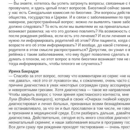
— Вы знаете, хотелось бы успеть затронуть вопросы, связанные с 
прозвучало, и здесь целый пласт вопросов. Биоэтикой сейчас зани
у нас есть Синодальная комиссия по биоэтике. Эти вопросы дейст
общества, государства и Церкви. И в связи с заболеваниями по п
наверное, распространённый вопрос: можно ли выявлять такие забо
должно следовать? То есть если мы выявляем их на пренатальных 
возникает развилка: на что это должно повлиять? На возможность 
после рождения ребёнка, если есть это лечение? И если лечения не
нужно ли информировать родителей об этом? Или пациента, когда о
возрасте его об этом информировать? И вообще, до какой степени
родителя в этом смысле распространяться? Допустим, он узнал о 
ребёнка с таким заболеванием, что ему будет позволено сделать в
думать о плохом, но этот вопрос в поле биоэтики возникает тем не 
тогда информировать, чтобы плохого не случилось?
Ирина Бакрадзе
— Спасибо за этот вопрос, потому что комментарии из серии: «не н
«не давать», «всё это от лукавого» мы, к сожалению, очень часто 
причине диагностика в умах некоторых сограждан сразу ассоцииру
и невероятными грехами. Хотя диагностика — такое же направление
Чтобы закрыть вопрос с точки зрения христианского контекста, мне
Луки (Войно-Ясенецкого), который в своих «Очерках гнойной хирург
диагностировал и лечил больных, признанных всеми безнадёжными,
не останавливало, за что он и был прославлен в том числе, не гов
и признании в медицинской среде. Если разбирать дальше, давайте
диагностика. Действительно, сегодня есть много способов диагност
неонатальный скрининг, и наши заболевания вошли в программу гос
Все дети сразу при рождении проходят тестирование — очень прост