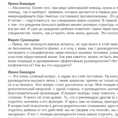
Ирина Бакрадзе
— Абсолютно. Более того, при ряде заболеваний помощь нужна в п
помощь, так и наоборот: прививки, которые делаются в первые дни
иммунодефиците (при тяжёлых состояниях) противопоказаны. Это д
И потом — подготовиться, вы совершенно верно сказали. В первой
о том, что рождение больного ребёнка меняет ролевую структуру 
внутри неё. И срок до рождения ребёнка позволяет семье перестрои
специалистов, понять, как устроить свою жизнь дальше. Это коло
Мария Сушенцова
— Ирина, мы затронули важные вопросы, их ещё много в этой теме
не бесконечна, близится финал, и я хочу с вами, как с руководите
поговорить о специфических нравственных вызовах человека, уп
участком общественной жизни. Как вам кажется, можно ли быть ми
ваше поприще) и одновременно эффективным руководителем? Нет 
конфликтности? Как вы это ощущаете?
Ирина Бакрадзе
— Это очень сложный вопрос, я задаю его себе постоянно. На конс
руководители высшего звена с таким запросом, причём не только и
но и из бизнеса. Этот вопрос стоит достаточно остро. Моя позиция
дополнительной нагрузкой: с одной стороны, я руководитель колле
благотворительной организации. И бывают выборы: кому помогать, 
сложнее. Я много об этом думаю. То, что я рекомендую другим (и 
отделять человека и его функцию. И здесь нам на помощь приходи
В возрастной психологии в детско-родительских отношениях одно
отделять ребёнка от его действий: мы не говорим «ты плохой», мы 
нехорошо». И вот с позиции руководителя очень важно отделять, гд