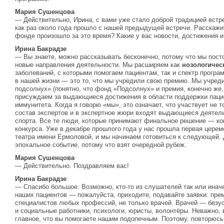
Мария Сушенцова
— Действительно, Ирина, с вами уже стало доброй традицией встре
как раз около года прошло с нашей предыдущей встречи. Расскажи
фонде произошло за это время? Какие у вас новости, достижения 
Ирина Бакрадзе
— Вы знаете, можно рассказывать бесконечно, потому что мы пост
новые направления деятельности. Мы расширяем как
нозологичес
заболеваний, с которыми помогаем пациентам, так и спектр програ
в нашей жизни — это то, что мы учредили свою премию. Мы учре
подсолнух» (понятно, что фонд «Подсолнух» и премия, конечно же
присуждаем за выдающиеся достижения в области поддержки пац
иммунитета. Когда я говорю «мы», это означает, что участвует не 
состав экспертов и в экспертное жюри входят выдающиеся деятели
спорта. Все те люди, которые принимают финальное решение — ког
конкурса. Уже в декабре прошлого года у нас прошла первая цере
театра имени Ермоловой, и мы начинаем готовиться к следующей. 
эпохальное событие, потому что взят очередной рубеж.
Мария Сушенцова
— Действительно. Поздравляем вас!
Ирина Бакрадзе
— Спасибо большое. Возможно, кто-то из слушателей так или инач
наших пациентов — пожалуйста, приходите, подавайте заявки: пре
специалистов любых профессий, не только врачей. Врачей — безусл
и социальные работники, психологи, юристы, волонтёры. Неважно, 
главное, что вы помогаете нашим подопечным. Поэтому, повторюсь