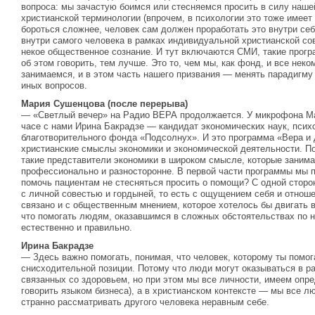
вопроса: мы зачастую боимся или стесняемся просить в силу нашей
христианской терминологии (впрочем, в психологии это тоже имеет
бороться сложнее, человек сам должен проработать это внутри себ
внутри самого человека в рамках индивидуальной христианской сов
некое общественное сознание. И тут включаются СМИ, такие прог
об этом говорить, тем лучше. Это то, чем мы, как фонд, и все нек
занимаемся, и в этом часть нашего призвания — менять парадигму
иных вопросов.
Мария Сушенцова (после перерыва)
— «Светлый вечер» на Радио ВЕРА продолжается. У микрофона Ма
часе с нами Ирина Бакрадзе — кандидат экономических наук, психо
благотворительного фонда «Подсолнух». И это программа «Вера и
христианские смыслы экономики и экономической деятельности. По
такие представители экономики в широком смысле, которые заним
профессионально и разносторонне. В первой части программы мы п
помочь пациентам не стесняться просить о помощи? С одной сторо
с личной совестью и гордыней, то есть с ощущением себя и отноше
связано и с общественным мнением, которое хотелось бы двигать в
что помогать людям, оказавшимся в сложных обстоятельствах по
естественно и правильно.
Ирина Бакрадзе
— Здесь важно помогать, понимая, что человек, которому ты помог
снисходительной позиции. Потому что люди могут оказываться в р
связанных со здоровьем, но при этом мы все личности, имеем опр
говорить языком бизнеса), а в христианском контексте — мы все л
странно рассматривать другого человека неравным себе.