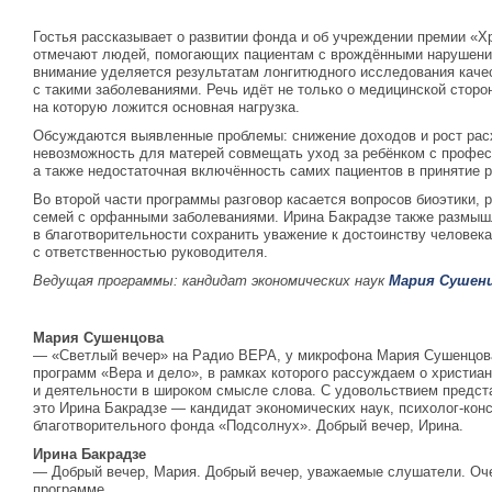
Гостья рассказывает о развитии фонда и об учреждении премии «Х
отмечают людей, помогающих пациентам с врождёнными нарушени
внимание уделяется результатам лонгитюдного исследования качес
с такими заболеваниями. Речь идёт не только о медицинской сторон
на которую ложится основная нагрузка.
Обсуждаются выявленные проблемы: снижение доходов и рост рас
невозможность для матерей совмещать уход за ребёнком с профе
а также недостаточная включённость самих пациентов в принятие 
Во второй части программы разговор касается вопросов биоэтики, 
семей с орфанными заболеваниями. Ирина Бакрадзе также размышл
в благотворительности сохранить уважение к достоинству человек
с ответственностью руководителя.
Ведущая программы: кандидат экономических наук
Мария Сушен
Мария Сушенцова
— «Светлый вечер» на Радио ВЕРА, у микрофона Мария Сушенцов
программ «Вера и дело», в рамках которого рассуждаем о христиа
и деятельности в широком смысле слова. С удовольствием предс
это Ирина Бакрадзе — кандидат экономических наук, психолог-конс
благотворительного фонда «Подсолнух». Добрый вечер, Ирина.
Ирина Бакрадзе
— Добрый вечер, Мария. Добрый вечер, уважаемые слушатели. Оче
программе.