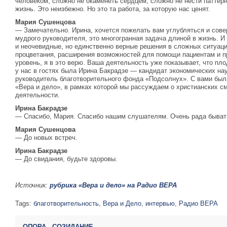
человеком, сложно не окаменеть сердцем, сложно не нести паттер
жизнь. Это неизбежно. Но это та работа, за которую нас ценят.
Мария Сушенцова
— Замечательно. Ирина, хочется пожелать вам углубляться и сове
мудрого руководителя, это многогранная задача длиной в жизнь. И
и неочевидные, но единственно верные решения в сложных ситуа
процветания, расширения возможностей для помощи пациентам и п
уровень, я в это верю. Ваша деятельность уже показывает, что пл
у нас в гостях была Ирина Бакрадзе — кандидат экономических нау
руководитель благотворительного фонда «Подсолнух». С вами бы
«Вера и дело», в рамках которой мы рассуждаем о христианских с
деятельности.
Ирина Бакрадзе
— Спасибо, Мария. Спасибо нашим слушателям. Очень рада бывать
Мария Сушенцова
— До новых встреч.
Ирина Бакрадзе
— До свидания, будьте здоровы.
Источник:
рубрика «Вера и дело» на Радио ВЕРА
Tags:
благотворительность
,
Вера и Дело
,
интервью
,
Радио ВЕРА
ОПОРА - СОЗИДАНИЕ