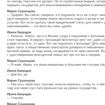
по сектору тоже кое-что делают. Но те отработанные модели, котор
передать государству для масштабирования и внедрения в широкую
Мария Сушенцова
— Здорово. Вы сейчас говорили, и я подумала: есть же статус «м
удостоверение, по которому можно бесплатно ходить в музеи и так
услугам. Вот если сделать такой юридический статус для семей с
заболеваниями — это было бы очень удобно.
Ирина Бакрадзе
— Конечно. Знаете, часто в Москве, когда я подъезжаю к больнице,
стоит парковка. И рядом с больницей бесплатных мест нет, даже со
и даже если есть, то одно. Вот как подъехать к больнице? Для се
брать такси, а общественным транспортом добираться невозможно 
бытовой пример, но ведь жизнь складывается из таких мелочей. В
с удостоверением многодетной семьи, вот про это мы и говорим.
Мария Сушенцова
— Я знаю, Ирина, что ваши инициативы в большинстве случаев сбы
Ирина Бакрадзе
— Дай Бог, да.
Мария Сушенцова
— Уже есть такой опыт, поэтому хочется пожелать, чтобы то, о чё
году или через год стало реальностью на уровне государства.
Ирина Бакрадзе
— Спасибо.
Мария Сушенцова