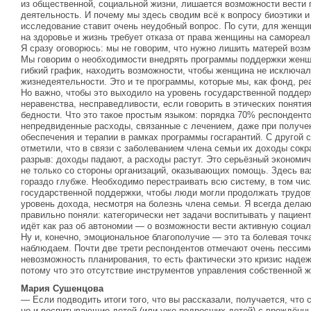
из общественной, социальной жизни, лишается возможности вест
деятельность. И почему мы здесь сводим всё к вопросу биоэтики и
исследование ставит очень неудобный вопрос. По сути, для женщи
на здоровье и жизнь требует отказа от права женщины на самореал
Я сразу оговорюсь: мы не говорим, что нужно лишить матерей воз
Мы говорим о необходимости внедрять программы поддержки женщи
гибкий график, находить возможности, чтобы женщина не исключа
жизнедеятельности. Это и те программы, которые мы, как фонд, р
Но важно, чтобы это выходило на уровень государственной поддерж
неравенства, несправедливости, если говорить в этических понятия
бедности. Что это такое простым языком: порядка 70% респонденто
непредвиденные расходы, связанные с лечением, даже при получен
обеспечения и терапии в рамках программы госгарантий. С другой 
отметили, что в связи с заболеванием члена семьи их доходы сокр
разрыв: доходы падают, а расходы растут. Это серьёзный экономи
не только со стороны организаций, оказывающих помощь. Здесь ва
гораздо глубже. Необходимо перестраивать всю систему, в том чи
государственной поддержки, чтобы люди могли продолжать трудо
уровень дохода, несмотря на болезнь члена семьи. Я всегда делаю
правильно поняли: категорически нет задачи воспитывать у пацие
идёт как раз об автономии — о возможности вести активную социа
Ну и, конечно, эмоциональное благополучие — это та болевая точк
наблюдаем. Почти две трети респондентов отмечают очень пессим
невозможность планирования, то есть фактически это кризис надеж
потому что это отсутствие инструментов управления собственной 
Мария Сушенцова
— Если подводить итоги того, что вы рассказали, получается, что 
но и воспитывающие детей (или уже подросших детей) с врождённ