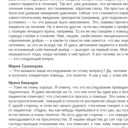
самого пациента в лечении). Так вот, уже доказано, что активное в
лечения очень важно: его понимание, обратная связь. На простых 
боли или дневник измерения давления, сейчас это становится нор
самостоятельному введению препаратов (например, для подкожног
условиях) — то, что раньше было невозможно. Это, помимо прочег
пациента на лечение. Ну и многое другое, если мы говорим о про
с позиции лечащего врача, например. Если же мы говорим о помощ
гораздо глубже и сложнее. Нам, людям, свойственно эмоционально
«причинение добра» — в каком-то смысле нам кажется, что мы знае
человека, но это не всегда так. И здесь автономия пациента и воо
на осознанный собственный выбор — выходит на первый план. Моё
оказываться тогда, когда человек о ней просит. А вот почему он о н
— это следующий вопрос.
Мария Сушенцова
— Что выявило ваше исследование по этому вопросу? Да, челове
и получить конкретную помощь, это понятно. А как у нас с этим об
Ирина Бакрадзе
— Тоже не очень хорошо. Я отмечу, что это исследование проведен
подопечных. И даже несмотря на то, что они хотя бы один раз и 
пациентов отмечают, что стесняются просить о помощи. Это очень 
культурологический, лежащий в плоскости восприятия обществом к
С одной стороны, в этом нет ничего дурного: стеснение говорит о
от пациентов: «Ладно, мы как-нибудь перебьёмся в этот раз, вы лу
естественно и очень понятно. Но есть другая сторона — это опреде
накладывается на просительство. В нашем обществе до сих пор су
господствующее отношение тех, кто помогает, к тем, кому помогают