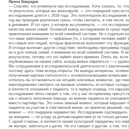
Ирина Бакрадзе
— Спасибо, что упомянули про исследование. Хочу сказать: то, что
те результаты, которые мы анонсируем, — это очередной срез исс
исследование длится с 2019 года. Это лонгитюдное исследование 
год мы проводим различные срезы, чтобы смотреть, в том числе, к
в динамике. И тот срез, о котором вы упомянули, — это исследован
качества жизни семей. Основной вывод исследования (я сразу пер
привлечения внимания ко всей семейной системе. Не к отдельно взя
что наши заболевания — орфанные (те, с которыми человек живёт 
его семью или людей, которые фактически выполняют эту функцию, 
И отсюда вытекает другое следствие: необходимы программы подд
но и для членов семей, и внимание ко всей семейной системе. Я н
результатах, потому что это займёт много времени. Опять же, если
опубликованы на нашем сайте, всегда можно обратиться — с удов
Мы сотрудничаем в исследовательской деятельности с различными
поэтому здесь тоже всегда открыты. Но выводы интересны, особенно
полученная картина соотносится с основополагающими вопросами 
хотелось бы остановиться на четырёх ключевых моментах, где лом
верхнеуровнево смотреть на базовые элементы, из которых складыв
в контексте отношения к пациенту, то в первую очередь это наруш
исследование чётко говорит о том, что у нас по-прежнему присутст
как к объекту получения помощи, но мнение пациента не учитывает
вместо партнёрства. Это очень важный момент, который нарушает 
пациента на участие в собственной жизни, на принятие решений, св
момент — это гендерное неравенство. Исследование подтвердило, 
на женщине — по уходу за детьми-пациентами (и не только детьми,
С одной стороны, в контексте нашей культурной парадигмы это нор
не матери, заботиться о детях. Но это говорит о другом: о том, ч