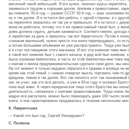
месячной такой небольшой. Я его купил, окончил курсы переплёта,
заниматься трудом и хорошим делом, близким к православию, зараб
вы помните, 91-й год — развал СССР, 92-й год — крах экономики п
ну и так далее. И я остался без работы, с одной стороны; а с друг
на переплёте оказалось не так уж и прибыльно. И я остался с дву
жена не работала, потому что я же православный такой был, у мен
дома должна сидеть, детьми заниматься. Соответственно, дохода ни
я заработаю за день и пришлось так вот барахтаться. Потом я поня
слишком маленький, нужно просто эти книги перепродавать, то есть 
а потом большими объёмами их уже распространять. Тогда уже был
и я стал поставщиком этого магазина. И вот эта книжная тема мне 
я такой вот книжник был с самого начала, и дед мой был книжник, к
была огромная библиотека, и часть из этой библиотеки мне тоже п
к книгам и жилка предпринимательская сделали своё дело, мы нач
На тот момент я только недавно обратился к Церкви и вообще не 
кроме как этой темой, с гневом отвергал мысль торговать чем-то др
вредном, пивом и так далее. Вот так начался этот так называемый 
нас не учил, как это всё делать, и уже в 93-м году я основал Брат
пока ещё живо. А через юридическое лицо этого Братства мы нача
деятельность, связанную с книгами православными. Тогда очень б
жадно всё раскупали, можно было переиздать даже 100 тысяч эк
книги, и она гарантированно продавалась в течение нескольких мес
К. Лаврентьева
— Какой это был год, Сергей Леонидович?
С. Поляков