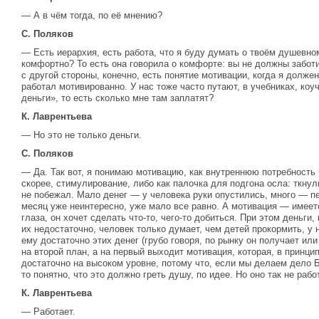
— А в чём тогда, по её мнению?
С. Поляков
— Есть иерархия, есть работа, что я буду думать о твоём душевно
комфортно? То есть она говорила о комфорте: вы не должны заботи
с другой стороны, конечно, есть понятие мотивации, когда я долже
работал мотивированно. У нас тоже часто путают, в учебниках, коу
деньги», то есть сколько мне там заплатят?
К. Лаврентьева
— Но это не только деньги.
С. Поляков
— Да. Так вот, я понимаю мотивацию, как внутреннюю потребность 
скорее, стимулирование, либо как палочка для подгона осла: ткну
не побежал. Мало денег — у человека руки опустились, много — пе
месяц уже неинтересно, уже мало все равно. А мотивация — имеется
глаза, он хочет сделать что-то, чего-то добиться. При этом деньги,
их недостаточно, человек только думает, чем детей прокормить, у 
ему достаточно этих денег (грубо говоря, по рынку он получает или
на второй план, а на первый выходит мотивация, которая, в принц
достаточно на высоком уровне, потому что, если мы делаем дело Б
то понятно, что это должно греть душу, по идее. Но оно так не рабо
К. Лаврентьева
— Работает.