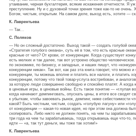
утаивание, черная бухгалтерия, всякие искажения отчетности. Я уж
преступление. Ну и с духовной точки зрения тоже как-то не очень.
Богом, чистым, открытым. На самом деле, выход есть, хотите — с
К. Лаврентьева
— Так…
С. Поляков
— Но он сложный достаточно. Выход такой — создать голубой океан
«Стратегия голубого океана», суть её в том, что есть красные океан
красные от чего? От крови, от конкуренции. Когда существует кон
есть мелких и так далее, так вот устроено общество человеческое.
по экономике, по бизнесу, и западных, и наших пишут, что «конкуре
конкуренции никак». Так вот, как раз эта книга говорит, что можно и
конкуренции, ты можешь вполне и платить все налоги, и платить хо
конкуренции, потому что твой товар-услуга востребован, и аналогов
за которую люди совершенно свободно и спокойно платят. А когда
в ценовые игры, в ценовые войны. Есть такое понятие — «глупая вой
когда начинают демпинговать, опускать цены, в итоге все сводят с
к убыткам, чтобы завоевать рынок, демпинг, ниже себестоимости чт
какой? Быть честным, чистым, создать «голубую лагуну» или «гол
от конкуренции — какая-то новая идея, но при этом она должна быт
скопировать. Либо никто не должен понять, на чем ты зарабатываеш
три года на чем ты зарабатываешь, тогда открываешь еще что-то, п
идти — «а, так тут деньги, мы тоже так хотим!»
К. Лаврентьева