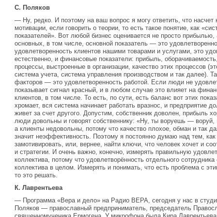
С. Поляков
— Ну, редко. И поэтому на ваш вопрос я могу ответить, что насчет
мотивации, если говорить о теории, то есть такое понятие, как «с
показателей». Вот любой бизнес оценивается не просто прибылью, 
основных, в том числе, основной показатель — это удовлетворенно
удовлетворенность клиентов нашими товарами и услугами, это удо
естественно, и финансовые показатели: прибыль, оборачиваемость,
процессы, выстроенные в организации, качество этих процессов (э
система учета, система управления производством и так далее). Та
факторов — это удовлетворенность работой. Если люди не удовлет
показывает сигнал красный, и в любом случае это влияет на фина
клиентов, в том числе. То есть, по сути, есть баланс вот этих показ
хромает, вся система начинает работать вразнос, и предприятие долг
живет за счет другого. Допустим, собственник доволен, прибыль х
люди довольны и говорят собственнику: «Ну, ты воруешь — воруй,
а клиенты недовольны, потому что качество плохое, обман и так д
значит неэффективность. Поэтому я постоянно думаю над тем, как
замотивировать, или, вернее, найти ключи, что человек хочет и со
и стратегии. И очень важно, конечно, измерять правильную удовле
коллектива, потому что удовлетворённость отдельного сотрудника
коллектива в целом. Измерять и понимать, что есть проблема с этим
то это решать.
К. Лаврентьева
— Программа «Вера и дело» на Радио ВЕРА, сегодня у нас в студ
Поляков — православный предприниматель, председатель Правосл
священномученика Ермогена. У микрофона была Кира Лаврентьева