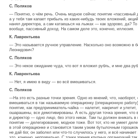
С. Поляков
— Понятно, о чём речь. Очень модное сейчас понятие «пассивный 
а у тебя там капает прибыль из каких-нибудь твоих вложений, акци
нанял директора, а сам катаешься на лыжах — как здорово, да? То 
вообще, пассивный доход. На самом деле это, конечно, иллюзия.
К. Лаврентьева
— Это называется ручное управление. Насколько оно возможно в б
Леонидович?
С. Поляков
— Это некое ожидание чуда, что вот я вложил рубль, и мне два ру
К. Лаврентьева
— Нет, я имею в виду — во всё вмешиваться.
С. Поляков
—На это есть разные точки зрения. Одно из мнений, что, наоборот,
вмешиваться в так называемую операционку (операционную работу),
понятие, как предприниматель-чайка — налетит, накричит и улетит, 
ошарашены, все демотивированы. А есть другая точка зрения, что 
и директор — одно лицо, без этого никак. Там ты должен вникать в
понятие — делегирование, модное тоже. Вот тот, кто не умеет делег
в этой операционке и становится таким узким бутылочным горошком,
не дай бог, он заболел или что-то случилось у него, и всё начинае
это, конечно, неправильно. С точки зрения крупных организаций так