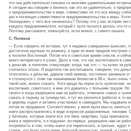
что она действительно связана со многими удивительными встреча
А сегодня мы говорим о бизнесе, как это ни удивительно, о предпр
о предпринимательстве и вере, совместимо ли это все между собой
раз и посвящен совместимости предпринимательства и веры. Хотел
Леонидович, с чего все начиналось? Потому что у вас история нест
каждого предпринимателя, который с нуля пытался делать что-то с
Поэтому расскажите, пожалуйста, если можно, с самого начала.
С. Поляков
— Если говорить об истории, тут я недавно совершенно выяснил, 
достаточно крупные по размаху, и один из моих предков построил 
в поселке Восточный. Потом его в советское время снесли, и сейч
много интересного я узнал. Дело в том, что нас воспитывали в сов
к деньгам, в понятиях спекуляции, когда: как это — ты купил за ру
считалось плохо. И родители так воспитывали, говорили, что деньг
относились к деньгам, давали свой пример, постоянно занимали от
я столкнулся с этим так называемым бизнесом в 90-х, было очень 
такой шок, можно сказать. Хотя вроде бы корни есть купеческие, н
воспитания, советского, и мне это давалось с большим трудом. Но 
своего и когда разрешили нам не работать, отменили «закон о туне
сажать в тюрьму за тунеядство, я тут же уволился (работал в то в
в церковь ходил и активно участвовал в самиздате. Мы издавали кн
потом их продавали. Соответственно, у меня была мысль заняться 
книги распространялись в виде ксероксов разрозненных, пачками. 
у батюшек, которые знали все эти явки, квартиры, туда приезжали,
книги в переплёте, и я подумал: во-первых, разрешили нам не рабо
потребность в том, чтобы книги эти переплетать, в-третьих, вдруг
станок, что было тогда очень большой редкостью, ручной, и стоил 