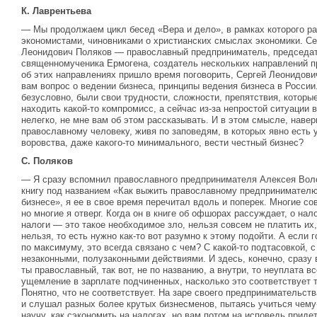
К. Лаврентьева
— Мы продолжаем цикл бесед «Вера и дело», в рамках которого р
экономистами, чиновниками о христианских смыслах экономики. Се
Леонидович Поляков — православный предприниматель, председат
священномученика Ермогена, создатель нескольких направлений пр
об этих направлениях пришло время поговорить, Сергей Леонидови
вам вопрос о ведении бизнеса, принципы ведения бизнеса в России.
безусловно, были свои трудности, сложности, препятствия, которы
находить какой-то компромисс, а сейчас из-за непростой ситуации 
нелегко, не мне вам об этом рассказывать. И в этом смысле, навер
православному человеку, живя по заповедям, в которых явно есть 
воровства, даже какого-то минимального, вести честный бизнес?
С. Поляков
— Я сразу вспомнил православного предпринимателя Алексея Воло
книгу под названием «Как выжить православному предпринимател
бизнесе», я ее в свое время перечитал вдоль и поперек. Многие с
но многие я отверг. Когда он в книге об офшорах рассуждает, о нало
налоги — это такое необходимое зло, нельзя совсем не платить их
нельзя, то есть нужно как-то вот разумно к этому подойти. А если г
по максимуму, это всегда связано с чем? С какой-то подтасовкой, 
незаконными, полузаконными действиями. И здесь, конечно, сразу 
ты православный, так вот, не по названию, а внутри, то неуплата 
ущемление в зарплате подчиненных, насколько это соответствует 
Понятно, что не соответствует. На заре своего предпринимательств
и слушал разных более крутых бизнесменов, пытаясь учиться чему-т
научу, как сэкономить на налогах, но вам потом на исповедь приде