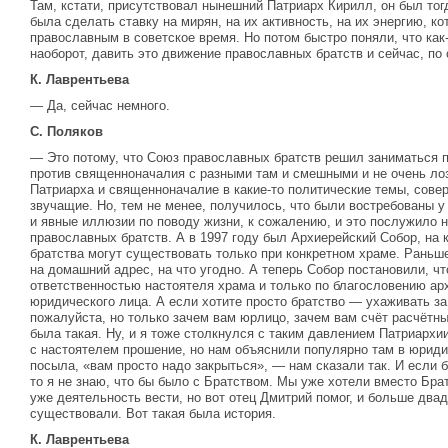
Там, кстати, присутствовал нынешний Патриарх Кирилл, он был тог
была сделать ставку на мирян, на их активность, на их энергию, к
православным в советское время. Но потом быстро поняли, что как-
наоборот, давить это движение православных братств и сейчас, по 
К. Лаврентьева
— Да, сейчас немного.
С. Поляков
— Это потому, что Союз православных братств решил заниматься по
против священноначалия с разными там и смешными и не очень лоз
Патриарха и священноначалие в какие-то политические темы, сове
звучащие. Но, тем не менее, получилось, что были востребованы у
и явные иллюзии по поводу жизни, к сожалению, и это послужило 
православных братств. А в 1997 году был Архиерейский Собор, на к
братства могут существовать только при конкретном храме. Раньш
на домашний адрес, на что угодно. А теперь Собор постановили, чт
ответственностью настоятеля храма и только по благословению ар
юридического лица. А если хотите просто братство — ухаживать з
пожалуйста, но только зачем вам юрлицо, зачем вам счёт расчётны
была такая. Ну, и я тоже столкнулся с таким давлением Патриархии
с настоятелем прошение, но нам объяснили популярно там в юриди
посыла, «вам просто надо закрыться», — нам сказали так. И если 
то я не знаю, что бы было с Братством. Мы уже хотели вместо Бра
уже деятельность вести, но вот отец Дмитрий помог, и больше два
существовали. Вот такая была история.
К. Лаврентьева