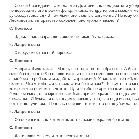
— Сергей Леонидович, а когда отец Дмитрий вас поддержал и убеди
не переводить его в рамки фонда и каких-то других организаций, ч
руководствовался? В чём были его главные аргументы? Почему он 
Леонидович, ты Братство сохраняй, оно нужно и важно»?
С. Поляков
— Здесь я вас поправлю, совсем не такая была фраза…
К. Лаврентьева
— Это художественный пересказ.
С. Поляков
— А фраза была такая: «Мне нужен ты, а не твоё братство. А брат
закрой его, но я тебе по-христиански просто помог, раз ты его не х
а наоборот, проблемы создаёт с Патриархией. У вас там что-нибудь
скажет: „Что у тебя там с твоим этим братством?“ Вся суть, что мне
который мне поможет в чём-то. Ну, а я тебе по-христиански просто 
большой имел, он разрешил нам быть при его храме — я поделился
отказался. И буквально за неделю новый устав, всё подписано, вс
вот так получилось. Но я вас поправил в том, что он не убеждал со
К. Лаврентьева
— Он сохранить вас хотел и вместе с вами сохранил братство.
С. Поляков
— Да, и плюс мы ему что-то перечисляли.