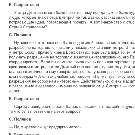
К. Лаврентьева
— У отца Дмитрия много было проектов, ему всегда нужно было куд
люди, которые знают отца Дмитрия не так давно, рассказывают, что
потрясающие идеи, потрясающие проекты. А вот знакомство с отцо
Сергей Леонидович?
С. Поляков
— Ну, конечно, это тоже всё было под эгидой предпринимательства
разрешение на торговлю книгами у нескольких станций метро. В ча
у метро Сокол, прямо у храма Всех святых, ещё была пара точек. 
получать разрешение на торговлю в метро централизованно, его Па
координировать. Если вы помните, была очень большая торговля 
крестиками в метро, а отец Дмитрий возглавлял эту систему. И я, к
мы познакомились, я ему говорю: «Батюшка, у меня разрешение ест
вам передам?» А он так улыбается, говорит: «Ну, мы тут покруче с
разрешения не особо нам интересны». Действительно, очень масшт
и разрешение выдавалось именно по решению отца Дмитрия — кому,
далее.
К. Лаврентьева
— Сергей Леонидович, а если бы вас спросили, как вы себя ощущае
то что бы вы ответили на этот вопрос?
С. Поляков
— Ну, я кратко пишу: предприниматель.
К. Лаврентьева