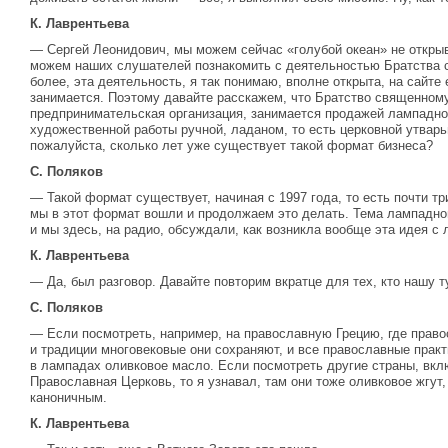
К. Лаврентьева
— Сергей Леонидович, мы можем сейчас «голубой океан» не открыв
можем наших слушателей познакомить с деятельностью Братства 
более, эта деятельность, я так понимаю, вполне открыта, на сайте
занимается. Поэтому давайте расскажем, что Братство священному
предпринимательская организация, занимается продажей лампадног
художественной работы ручной, ладаном, то есть церковной утварь
пожалуйста, сколько лет уже существует такой формат бизнеса?
С. Поляков
— Такой формат существует, начиная с 1997 года, то есть почти три
мы в этот формат вошли и продолжаем это делать. Тема лампадно
и мы здесь, на радио, обсуждали, как возникла вообще эта идея 
К. Лаврентьева
— Да, был разговор. Давайте повторим вкратце для тех, кто нашу 
С. Поляков
— Если посмотреть, например, на православную Грецию, где прав
и традиции многовековые они сохраняют, и все православные практи
в лампадах оливковое масло. Если посмотреть другие страны, вкл
Православная Церковь, то я узнавал, там они тоже оливковое жгут,
каноничным.
К. Лаврентьева