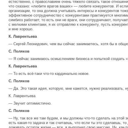
естественно, с православием очень тяжело связать такое отношение
что сказано: «любите врагов ваших» — любите конкурентов. И есл
организации, то она должна учитывать интересы и конкурентов тоже,
эффективное сотрудничество с конкурентами практикуется многими
симбиоз работает, то есть они не враги, они сотрудничают, получае
с мелкими клиентами, я их отправляю к конкуренту, пусть конкуре
и мне хорошо.
К. Лаврентьева
— Сергей Леонидович, чем вы сейчас занимаетесь, хотя бы в общи
С. Поляков
— Я сейчас занимаюсь осмыслением бизнеса и попыткой создать «
К. Лаврентьева
— То есть всё-таки что-то кардинально новое.
С. Поляков
— Да. Это такая идея, которую, мне кажется, нужно реализовать, н
К. Лаврентьева
— Звучит оптимистично.
С. Поляков
— Ну, так все же там будем, и мы должны что-то сделать на этой з
есть какая-то задача и так считаешь, что если ты это сделаешь, т
доживать остаток жизни — все, я выполнил свою миссию. Ну, как-то