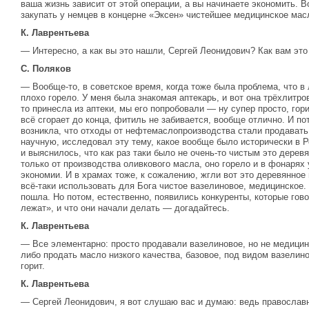
ваша жизнь зависит от этой операции, а вы начинаете экономить. В
закупать у немцев в концерне «Эксен» чистейшее медицинское масло
К. Лаврентьева
— Интересно, а как вы это нашли, Сергей Леонидович? Как вам эт
С. Поляков
— Вообще-то, в советское время, когда тоже была проблема, что в
плохо горело. У меня была знакомая аптекарь, и вот она трёхлитро
то принесла из аптеки, мы его попробовали — ну супер просто, гори
всё сгорает до конца, фитиль не забивается, вообще отлично. И пот
возникла, что отходы от нефтемаслопроизводства стали продавать
научную, исследовал эту тему, какое вообще было исторически в 
и выяснилось, что как раз таки было не очень-то чистым это дерев
только от производства оливкового масла, оно горело и в фонарях
экономии. И в храмах тоже, к сожалению, жгли вот это деревянное 
всё-таки использовать для Бога чистое вазелиновое, медицинское. 
пошла. Но потом, естественно, появились конкуренты, которые говор
лежат», и что они начали делать — догадайтесь.
К. Лаврентьева
— Все элементарно: просто продавали вазелиновое, но не медицин
либо продать масло низкого качества, базовое, под видом вазелино
горит.
К. Лаврентьева
— Сергей Леонидович, я вот слушаю вас и думаю: ведь православ