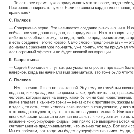
— То есть все время нужно придумывать что-то новое, тогда тебе у
Постоянно лавировать нужно. Если не совсем кардинально новое, 
правильно?
С. Поляков
— Совершенно верно. Это называется создание рыночных ниш. И ест
сейчас все уже давно создано, все придумано». Но это говорят люд
либо не способны к этому, не видят, либо не предприниматели, а 
и есть создание чего-то нового. Само слово «предпринимать» — это
до начала сражения уже победить, уже понять, что ты придумал что
даст огромный эффект и не будет никакой конкуренции.
К. Лаврентьева
— Сергей Леонидович, тут как раз уместно спросить про ваши бизн
наверное, когда вы начинали ими заниматься, это тоже было что-то
С. Поляков
— Нет, конечно. Я шел по накатанной. Эту тему «с голубыми океан
недавно, и когда задался вопросом: а как, действительно, правосл
человек, который идет на войну, какой бы он ни был нравственный,
иначе впадает в какие-то грехи — ненависти к противнику, жажды ме
и здесь, то есть, если человек ввязывается в конкуренцию, у него
этот склад конкурента, пусть это даже на уровне мыслей. Или как 
японской воспитывается огромная ненависть к конкурентам, то есть
название конкурирующей фирмы, они прямо все выворачиваются наи
считают многие предприниматели, что именно так надо. Вот если с
Мы их победим, вот тогда мы будем суперэффективными». Ну да, от