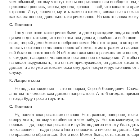
чем обычный, потому что тут же ты соприкасаешься вообще с тем, 
церковная роспись, иконы, купола, краска — всё, что касается хра
страшно. И тут, конечно, мутить какие-то схемы, связанные с нека
как качественное, довольно-таки рискованно. На месте ваших конку
С. Поляков
— Так у нас тоже такие риски были, и даже приходили люди на рабо
цинично достаточно, что всё-таки там деньги, прибыль и всё такое.
всяк, творяй дело Божие с небрежением». Но этот страх, о котором
то есть постепенно человек перестаёт жить этим страхом и начина
всё было по накатанной. Я об этом тоже много размышлял и понял,
с каждым, наверное, человеком постепенное охлаждение. И чтобы с
начинает выдумывать, что он там прислуживает, он делает какие-т
делает, а это уже автоматически ему даёт некую индульгенцию от 
служу.
К. Лаврентьева
— Но ведь охлаждение — это не норма, Сергей Леонидович. Снача
а потом-то человек сам должен напрягаться. А то благодать приз
я тогда буду просто грустить.
С. Поляков
— Ну, насчёт «напрягаться» не знаю. Есть разные, наверное, точки 
сферу лезть, потому что обвинят в чём-нибудь. Но, как минимум, ес
первых — да, надо напрягаться и путём подвигов вот эту благодать
точка зрения — надо просто Бога попросить и ничего не делать. Сп
но правильно обратиться. Вот и всё. Может быть, есть какая-то сер