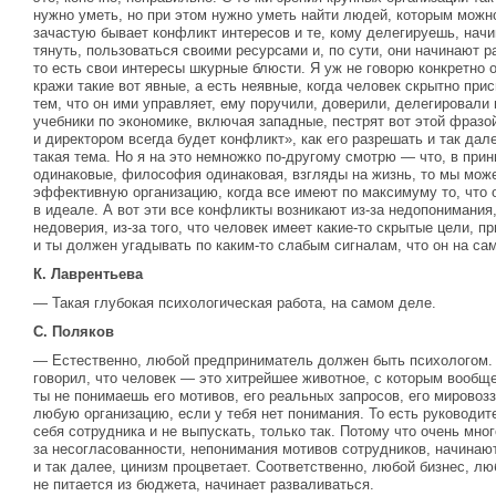
нужно уметь, но при этом нужно уметь найти людей, которым можн
зачастую бывает конфликт интересов и те, кому делегируешь, нач
тянуть, пользоваться своими ресурсами и, по сути, они начинают 
то есть свои интересы шкурные блюсти. Я уж не говорю конкретно о
кражи такие вот явные, а есть неявные, когда человек скрытно при
тем, что он ими управляет, ему поручили, доверили, делегировали и
учебники по экономике, включая западные, пестрят вот этой фразо
и директором всегда будет конфликт», как его разрешать и так дале
такая тема. Но я на это немножко по-другому смотрю — что, в прин
одинаковые, философия одинаковая, взгляды на жизнь, то мы може
эффективную организацию, когда все имеют по максимуму то, что о
в идеале. А вот эти все конфликты возникают из-за недопонимания,
недоверия, из-за того, что человек имеет какие-то скрытые цели, пр
и ты должен угадывать по каким-то слабым сигналам, что он на са
К. Лаврентьева
— Такая глубокая психологическая работа, на самом деле.
С. Поляков
— Естественно, любой предприниматель должен быть психологом. 
говорил, что человек — это хитрейшее животное, с которым вообще
ты не понимаешь его мотивов, его реальных запросов, его мировозз
любую организацию, если у тебя нет понимания. То есть руководит
себя сотрудника и не выпускать, только так. Потому что очень мно
за несогласованности, непонимания мотивов сотрудников, начинают
и так далее, цинизм процветает. Соответственно, любой бизнес, лю
не питается из бюджета, начинает разваливаться.