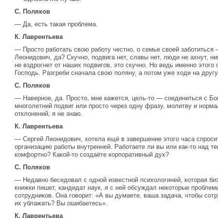
С. Поляков
— Да, есть такая проблема.
К. Лаврентьева
— Просто работать свою работу честно, о семье своей заботиться —
Леонидович, да? Скучно, подвига нет, славы нет, люди не ахнут, ни
не вздрогнет от наших подвигов, это скучно. Но ведь именно этого 
Господь. Разгреби сначала свою поляну, а потом уже ходи на друг
С. Поляков
— Наверное, да. Просто, мне кажется, цель-то — соединиться с Бог
многолетний подвиг или просто через одну фразу, молитву и норм
отклонений, я не знаю.
К. Лаврентьева
— Сергей Леонидович, хотела ещё в завершение этого часа спросит
организацию работы внутренней. Работаете ли вы или как-то над т
комфортно? Какой-то создаёте корпоративный дух?
С. Поляков
— Недавно беседовал с одной известной психологиней, которая биз
книжки пишет, кандидат наук, я с ней обсуждал некоторые пробле
сотрудников. Она говорит: «А вы думаете, ваша задача, чтобы сот
их ублажать? Вы ошибаетесь».
К. Лаврентьева