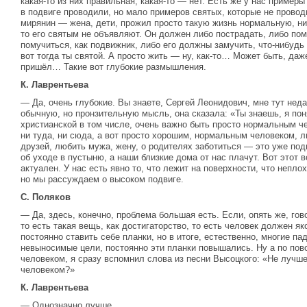
какая-то из них правильная, какая-то — нет. Есть же у нас пример
в подвиге проводили, но мало примеров святых, которые не прово
мирянин — жена, дети, прожил просто такую жизнь нормальную, ник
то его святым не объявляют. Он должен либо пострадать, либо по
помучиться, как подвижник, либо его должны замучить, что-нибудь
вот тогда ты святой. А просто жить — ну, как-то… Может быть, даже
пришёл… Такие вот глубокие размышления.
К. Лаврентьева
— Да, очень глубокие. Вы знаете, Сергей Леонидович, мне тут нед
обычную, но пронзительную мысль, она сказала: «Ты знаешь, я пон
христианской в том числе, очень важно быть просто нормальным ч
ни туда, ни сюда, а вот просто хорошим, нормальным человеком, л
друзей, любить мужа, жену, о родителях заботиться — это уже под
об уходе в пустыню, а наши близкие дома от нас плачут. Вот этот в
актуален. У нас есть явно то, что лежит на поверхности, что непло
но мы рассуждаем о высоком подвиге.
С. Поляков
— Да, здесь, конечно, проблема большая есть. Если, опять же, гов
то есть такая вещь, как достигаторство, то есть человек должен як
постоянно ставить себе планки, но в итоге, естественно, многие па
невыносимые цели, постоянно эти планки повышались. Ну а по пово
человеком, я сразу вспомнил слова из песни Высоцкого: «Не лучш
человеком?»
К. Лаврентьева
— Однозначно лучше.