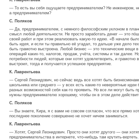
— То есть вы себя ощущаете предпринимателем? Не инженером, н
а предпринимателем?
С. Поляков
— Да, предпринимателем, с немного философским уклоном в плане
смысл любой деятельности. Не просто заработать денег — это по́ш
своей работ и при этом реализовать какую-то идею. «В начале бы
быть идея, и если ты правильно её угадал, то дальше уже дело тех
быть грамотно выстроена. Любой бизнес — это технические вещи в
операций каких-то, налогов, продаж, учёта, системы и так далее. 
потребности людей, которые они хотят удовлетворить, и грамотно 
выстроил, тогда и получается успешное предприятие.
К. Лаврентьева
— Сергей Леонидович, но сейчас ведь все хотят быть бизнесменам
школьника или среднего — у всех есть какие-то невероятные идеи б
разных возможностей себя как-то проявить. Но все ли могут быть 
нужны предпринимателю хорошему, чтобы он в этом деле действи
С. Поляков
— Вы знаете, Кира, я с вами не совсем согласен, что все прямо хо
последнее поколение совершенно не хочет ничем заниматься.
К. Лаврентьева
— Хотят, Сергей Леонидович. Просто они хотят другого — они хотят
предпринимательства в интернете, что-нибудь там крутить-вертеть.