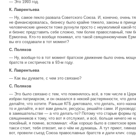
— Это 1993 год.
К. Лаврентьева
— Ну, самое пекло развала Советского Союза. И, конечно, очень т
не финансировалась, бизнесу было крайне тяжело, законы в принци
человеческие ценности тоже рухнули просто с неумолимой какой-то
и бизнес представить себе сложно, тем более православный, тем 
Ермогена. Кто-то вообще понимал, кто такой священномученик Ермо
вы его создавали в тот момент?
С. Поляков
— Ну, вообще-то в тот момент братское движение было очень мощн
братств и сестричеств в 93-м году.
К. Лаврентьева
— Как вы думаете, с чем это связано?
С. Поляков
— Это было связано с тем, что поменялось всё, в том числе в Цер
избран патриархом, и он оказался в некоей растерянности, что дела
делайте, что хотите. Раньше КГБ диктовало, что делать, кого назнач
то и делайте, и вот вам деньги, ресурсы, решайте сами. И руковод
в замешательстве — а что делать-то? Потому что старые формы п
священников к тому, что вот я отслужил, и всё, больше ничего не 
покойный, я помню, вспоминал: «Как хорошо было в советское вре
такси стоит, тебя отвозит, ни о чём не думаешь. А тут приют, гимна
вот, провели съезд Союза православных братств и дали клич: созд