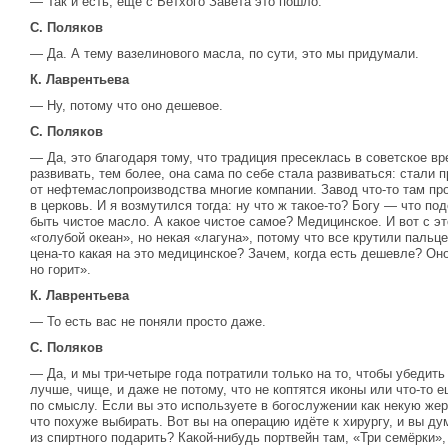
— Так и есть, еще с Ветхого Завета это пошло.
С. Поляков
— Да. А тему вазелинового масла, по сути, это мы придумали.
К. Лаврентьева
— Ну, потому что оно дешевое.
С. Поляков
— Да, это благодаря тому, что традиция пресеклась в советское вр
развивать, тем более, она сама по себе стала развиваться: стали
от нефтемаслопроизводства многие компании. Завод что-то там про
в церковь. И я возмутился тогда: ну что ж такое-то? Богу — что п
быть чистое масло. А какое чистое самое? Медицинское. И вот с эт
«голубой океан», но некая «лагуна», потому что все крутили пальце
цена-то какая на это медицинское? Зачем, когда есть дешевле? Оно
но горит».
К. Лаврентьева
— То есть вас не поняли просто даже.
С. Поляков
— Да, и мы три-четыре года потратили только на то, чтобы убедить
лучше, чище, и даже не потому, что не коптятся иконы или что-то е
по смыслу. Если вы это используете в богослужении как некую жерт
что похуже выбирать. Вот вы на операцию идёте к хирургу, и вы ду
из спиртного подарить? Какой-нибудь портвейн там, «Три семёрки»,