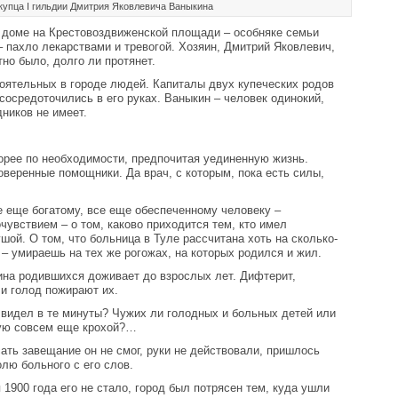
 купца I гильдии Дмитрия Яковлевича Ваныкина
м доме на Крестовоздвиженской площади – особняке семьи
 пахло лекарствами и тревогой. Хозяин, Дмитрий Яковлевич,
но было, долго ли протянет.
оятельных в городе людей. Капиталы двух купеческих родов
 сосредоточились в его руках. Ваныкин – человек одинокий,
ников не имеет.
орее по необходимости, предпочитая уединенную жизнь.
оверенные помощники. Да врач, с которым, пока есть силы,
е еще богатому, все еще обеспеченному человеку –
чувствием – о том, каково приходится тем, кто имел
шой. О том, что больница в Туле рассчитана хоть на сколько-
 – умираешь на тех же рогожах, на которых родился и жил.
вина родившихся доживает до взрослых лет. Дифтерит,
 и голод пожирают их.
 видел в те минуты? Чужих ли голодных и больных детей или
ую совсем еще крохой?…
ть завещание он не смог, руки не действовали, пришлось
лю больного с его слов.
 1900 года его не стало, город был потрясен тем, куда ушли