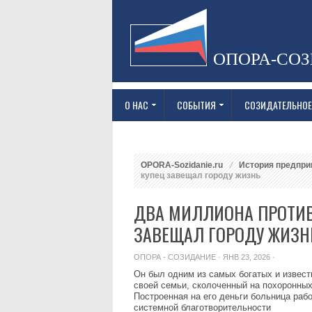
ОПОРА-СО
О НАС
СОБЫТИЯ
СОЗИДАТЕЛЬНОЕ
OPORA-Sozidanie.ru
История предпри
купец завещал городу жизнь
ДВА МИЛЛИОНА ПРОТИВ 
ЗАВЕЩАЛ ГОРОДУ ЖИЗН
ОПОРА - СОЗИДАНИЕ
· ЯНВ 23, 2026 ·
Он был одним из самых богатых и извес
своей семьи, сколоченный на похоронных 
Построенная на его деньги больница рабо
системной благотворительности