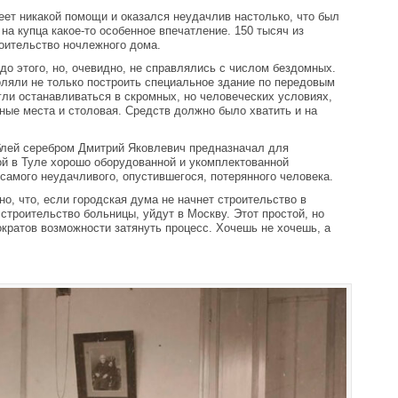
меет никакой помощи и оказался неудачлив настолько, что был
на купца какое-то особенное впечатление. 150 тысяч из
оительство ночлежного дома.
о этого, но, очевидно, не справлялись с числом бездомных.
ляли не только построить специальное здание по передовым
гли останавливаться в скромных, но человеческих условиях,
ьные места и столовая. Средств должно было хватить и на
блей серебром Дмитрий Яковлевич предназначал для
ой в Туле хорошо оборудованной и укомплектованной
 самого неудачливого, опустившегося, потерянного человека.
о, что, если городская дума не начнет строительство в
 строительство больницы, уйдут в Москву. Этот простой, но
кратов возможности затянуть процесс. Хочешь не хочешь, а