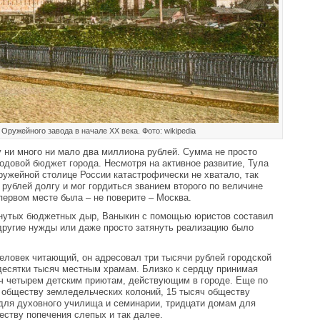
 Оружейного завода в начале XX века. Фото: wikipedia
 ни много ни мало два миллиона рублей. Сумма не просто
довой бюджет города. Несмотря на активное развитие, Тула
оружейной столице России катастрофически не хватало, так
 рублей долгу и мог гордиться званием второго по величине
первом месте была – не поверите – Москва.
кнутых бюджетных дыр, Ваныкин с помощью юристов составил
 другие нужды или даже просто затянуть реализацию было
еловек читающий, он адресовал три тысячи рублей городской
десятки тысяч местным храмам. Близко к сердцу принимая
яч четырем детским приютам, действующим в городе. Еще по
 обществу земледельческих колоний, 15 тысяч обществу
 для духовного училища и семинарии, тридцати домам для
ству попечения слепых и так далее.