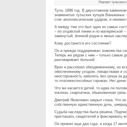
Портрет тульского
Тула, 1898 год. В двухэтажном каменно
знаменитых тульских купцов Ваныкиных –
слег апоплексическим ударом, и неизвест
А между тем это был один из самых сост
– по отцовской линии и по материнской –
замкнутый, близкой родни и явных наслед
Кому достанется его состояние?
Он и прежде поддерживал знакомства ск
Теперь же рядом с ним – только самые д
разговаривает больной.
Врач и рассказал обездвиженному, но вс
обеспеченному уходом, лекарствами и со
неосторожность заболеть без гроша за ду
то платежеспособных горожан. Нет денег
Что же касается детей, то едва ли поло
коклюш, скарлатина, обыкновенная грязь
Дмитрий Яковлевич закрыл глаза. Что он
собственную единственную дочь, умерш
Судьба наследства была решена. Подписа
приглашать свидетелей и фиксировать во
Он прожил еще два года, а когда 17 июля