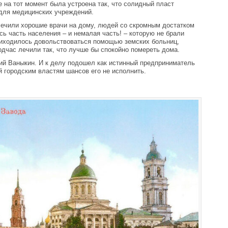
е на тот момент была устроена так, что солидный пласт
 для медицинских учреждений.
 лечили хорошие врачи на дому, людей со скромным достатком
сь часть населения – и немалая часть! – которую не брали
риходилось довольствоваться помощью земских больниц,
дчас лечили так, что лучше бы спокойно помереть дома.
й Ваныкин. И к делу подошел как истинный предприниматель
 городским властям шансов его не исполнить.