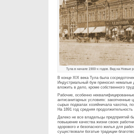
Тула в начале 1900-х годов. Вид на Новые ря
В конце ХІХ века Тула была сосредоточе
Индустриальный бум приносил немалые д
вложить в дело, кроме собственного труд
Рабочие, особенно неквалифицированные
антисанитарных условиях: закопченные ц
сырых подвалах хозяйничала чахотка, по
На 1891 год средняя продолжительность 
Далеко не все владельцы предприятий б
повышение качества жизни своих работни
здорового и безопасного жилья для рабоч
существовали богатые традиции благотв