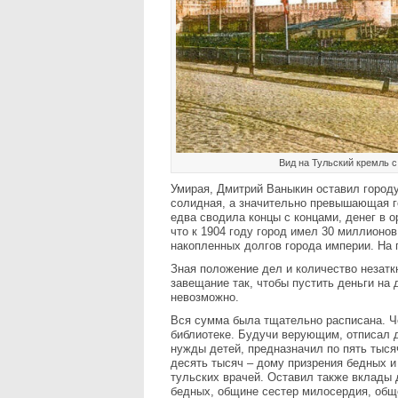
Вид на Тульский кремль с
Умирая, Дмитрий Ваныкин оставил городу
солидная, а значительно превышающая го
едва сводила концы с концами, денег в 
что к 1904 году город имел 30 миллионов
накопленных долгов города империи. На 
Зная положение дел и количество незат
завещание так, чтобы пустить деньги на
невозможно.
Вся сумма была тщательно расписана. Ч
библиотеке. Будучи верующим, отписал 
нужды детей, предназначил по пять тыс
десять тысяч – дому призрения бедных и
тульских врачей. Оставил также вклады
бедных, общине сестер милосердия, обще