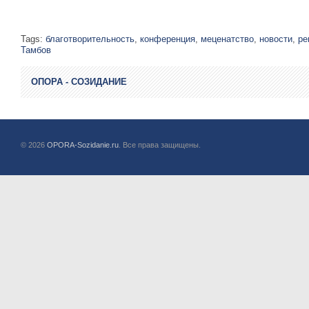
Tags:
благотворительность
,
конференция
,
меценатство
,
новости
,
ре
Тамбов
ОПОРА - СОЗИДАНИЕ
© 2026
OPORA-Sozidanie.ru
. Все права защищены.