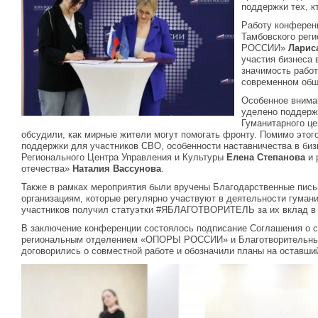
поддержки тех, к
Работу конферен
Тамбовского рег
РОССИИ»
Ларис
участия бизнеса 
значимость работ
современном общ
Особенное внима
уделено поддерж
Гуманитарного це
обсудили, как мирные жители могут помогать фронту. Помимо этог
поддержки для участников СВО, особенности наставничества в биз
Регионального Центра Управления и Культуры
Елена Степанова
и 
отечества»
Наталия Вассунова
.
Также в рамках мероприятия были вручены Благодарственные пис
организациям, которые регулярно участвуют в деятельности гумани
участников получил статуэтки #ЯБЛАГОТВОРИТЕЛЬ за их вклад в 
В заключение конференции состоялось подписание Соглашения о 
региональным отделением «ОПОРЫ РОССИИ» и Благотворительны
договорились о совместной работе и обозначили планы на оставши